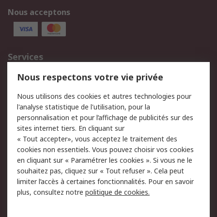
Nous acceptons
Services
750.000 produits
2.500 marques
Nous respectons votre vie privée
Commander
Solutions d’achat
Nous utilisons des cookies et autres technologies pour
Retours
Support technique
l'analyse statistique de l'utilisation, pour la
Track & trace
personnalisation et pour l’affichage de publicités sur des
sites internet tiers. En cliquant sur
« Tout accepter», vous acceptez le traitement des
Legal
cookies non essentiels. Vous pouvez choisir vos cookies
Politique de cookies
Sécurité des e-mails
en cliquant sur « Paramétrer les cookies ». Si vous ne le
souhaitez pas, cliquez sur « Tout refuser ». Cela peut
Politique de protection
Conditions générales
limiter l’accès à certaines fonctionnalités. Pour en savoir
des données - Mise à
de vente
plus, consultez notre
politique de cookies.
jour