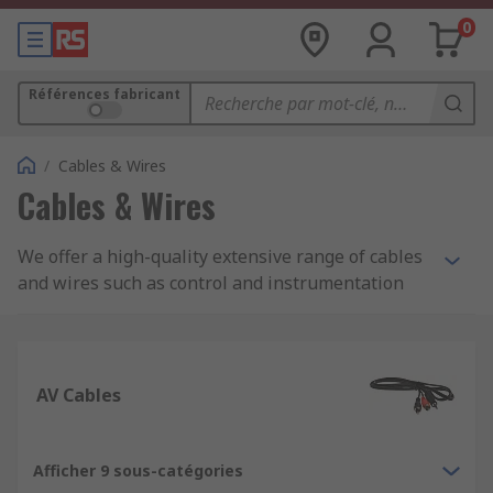
0
Références fabricant
/
Cables & Wires
Cables & Wires
We offer a high-quality extensive range of cables
and wires such as control and instrumentation
cable, ethernet cable and equipment wire. Here
you will also find specialist halogen free cables
including speaker cable, coaxial cable and fibre,
ribbon and high temperature cable. We stock all
AV Cables
the accessories you will need from heat shrink,
and other cable protection products, to cable ties
and labelling systems.
Afficher 9 sous-catégories