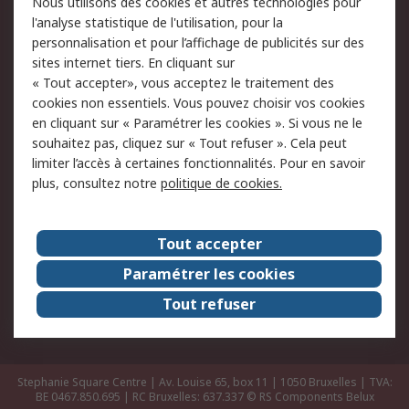
Nous utilisons des cookies et autres technologies pour
Retours
Support technique
l'analyse statistique de l'utilisation, pour la
Track & trace
personnalisation et pour l’affichage de publicités sur des
sites internet tiers. En cliquant sur
Legal
« Tout accepter», vous acceptez le traitement des
cookies non essentiels. Vous pouvez choisir vos cookies
Politique de cookies
Sécurité des e-mails
en cliquant sur « Paramétrer les cookies ». Si vous ne le
souhaitez pas, cliquez sur « Tout refuser ». Cela peut
Politique de protection
Conditions générales
limiter l’accès à certaines fonctionnalités. Pour en savoir
des données - Mise à
de vente
plus, consultez notre
politique de cookies.
jour
A propos de RS
Tout accepter
Le groupe RS Group
A propos de RS
Paramétrer les cookies
RS dans le monde
Travaillez chez RS
Tout refuser
ESG
Stephanie Square Centre | Av. Louise 65, box 11 | 1050 Bruxelles | TVA:
BE 0467.850.695 | RC Bruxelles: 637.337
© RS Components Belux