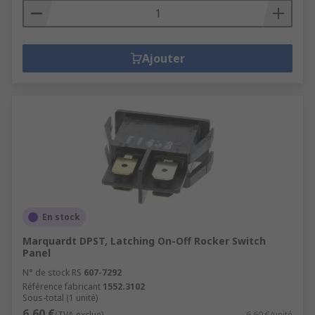
Ajouter
En stock
Marquardt DPST, Latching On-Off Rocker Switch
Panel
N° de stock RS
607-7292
Référence fabricant
1552.3102
Sous-total (1 unité)
6,60 €
(TVA exclue)
6,60 €/unité