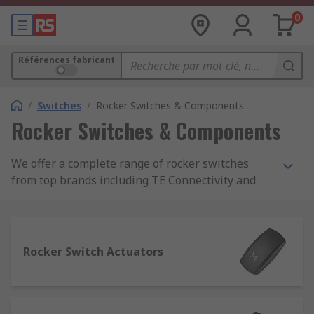
0
Références fabricant
/
Switches
/
Rocker Switches & Components
Rocker Switches & Components
We offer a complete range of rocker switches
from top brands including TE Connectivity and
Eaton. You will also be able to find a complete
range of accessories including rocker switch
LEDs, lenses, connectors, covers and mounting
panels.
Rocker Switch Actuators
What are rocker switches?