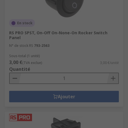
Rocker switch accessories
There are products available for specific use with
rocker switches including connectors, boots,
En stock
covers and mounting panels.
RS PRO SPST, On-Off On-None-On Rocker Switch
Panel
N° de stock RS
793-2563
Sous-total (1 unité)
3,00 €
(TVA exclue)
3,00 €/unité
Quantité
Ajouter