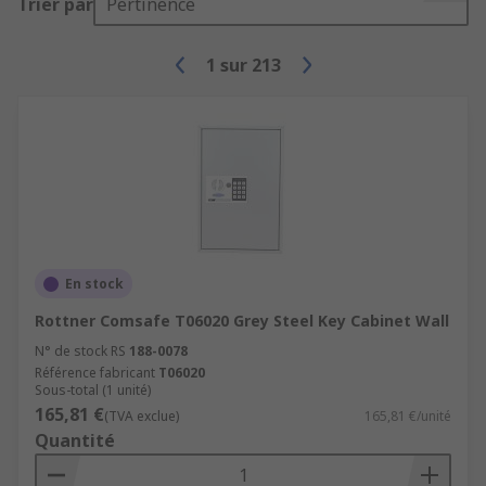
Trier par
Pertinence
1
sur
213
En stock
Rottner Comsafe T06020 Grey Steel Key Cabinet Wall
N° de stock RS
188-0078
Référence fabricant
T06020
Sous-total (1 unité)
165,81 €
(TVA exclue)
165,81 €/unité
Quantité