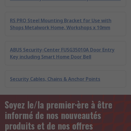
RS PRO Steel Mounting Bracket for Use with
Shops Metalwork Home, Workshops x 10mm
ABUS Security-Center FUSG35010A Door Entry
Key including Smart Home Door Bell
Security Cables, Chains & Anchor Points
Soyez le/la premier·ère à être
informé de nos nouveautés
produits et de nos offres