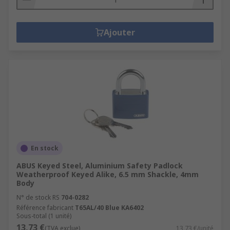
Ajouter
En stock
ABUS Keyed Steel, Aluminium Safety Padlock
Weatherproof Keyed Alike, 6.5 mm Shackle, 4mm
Body
N° de stock RS
704-0282
Référence fabricant
T65AL/40 Blue KA6402
Sous-total (1 unité)
13,73 €
(TVA exclue)
13,73 €/unité