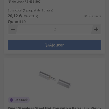
N° de stock RS
456-507
Sous-total (1 paquet de 2 unités)
20,12 €
(TVA exclue)
10,06 €/unité
Quantité
Ajouter
En stock
Pinet Stainless Steel Flat Top with a Barrel Pin, Weld-