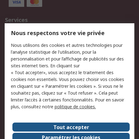
Services
750.000 produits
2.500 marques
Nous respectons votre vie privée
Commander
Solutions d’achat
Nous utilisons des cookies et autres technologies pour
Retours
Support technique
l'analyse statistique de l'utilisation, pour la
Track & trace
personnalisation et pour l’affichage de publicités sur des
sites internet tiers. En cliquant sur
Legal
« Tout accepter», vous acceptez le traitement des
cookies non essentiels. Vous pouvez choisir vos cookies
Politique de cookies
Sécurité des e-mails
en cliquant sur « Paramétrer les cookies ». Si vous ne le
souhaitez pas, cliquez sur « Tout refuser ». Cela peut
Politique de protection
Conditions générales
limiter l’accès à certaines fonctionnalités. Pour en savoir
des données - Mise à
de vente
plus, consultez notre
politique de cookies.
jour
A propos de RS
Tout accepter
Le groupe RS Group
A propos de RS
Paramétrer les cookies