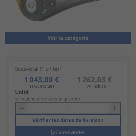
Voir la catégorie
Sous-total (1 unité)*
1 043,00 €
1 262,03 €
(TVA exclue)
(TVA incluse)
Add
Unité
to
sélectionner ou taper la quantité
Basket
Vérifier les dates de livraison
Commander