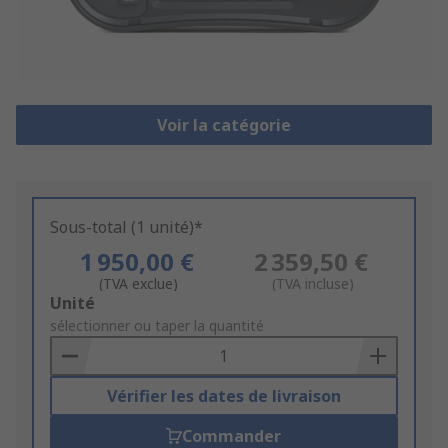
Voir la catégorie
Sous-total (1 unité)*
1 950,00 €
2 359,50 €
(TVA exclue)
(TVA incluse)
Add
Unité
to
sélectionner ou taper la quantité
Basket
Vérifier les dates de livraison
Commander