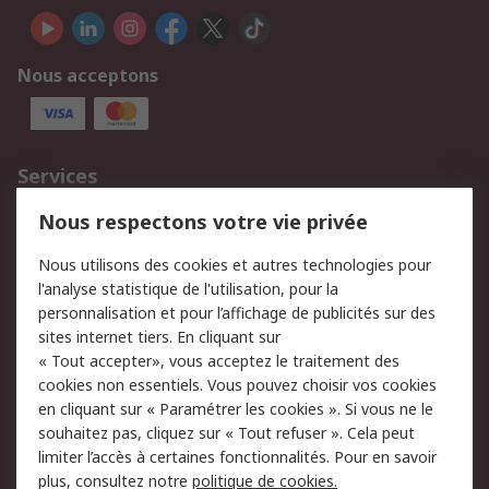
Nous acceptons
Services
750.000 produits
2.500 marques
Nous respectons votre vie privée
Commander
Solutions d’achat
Nous utilisons des cookies et autres technologies pour
Retours
Support technique
l'analyse statistique de l'utilisation, pour la
Track & trace
personnalisation et pour l’affichage de publicités sur des
sites internet tiers. En cliquant sur
« Tout accepter», vous acceptez le traitement des
Legal
cookies non essentiels. Vous pouvez choisir vos cookies
Politique de cookies
Sécurité des e-mails
en cliquant sur « Paramétrer les cookies ». Si vous ne le
souhaitez pas, cliquez sur « Tout refuser ». Cela peut
Politique de protection
Conditions générales
limiter l’accès à certaines fonctionnalités. Pour en savoir
des données - Mise à
de vente
plus, consultez notre
politique de cookies.
jour