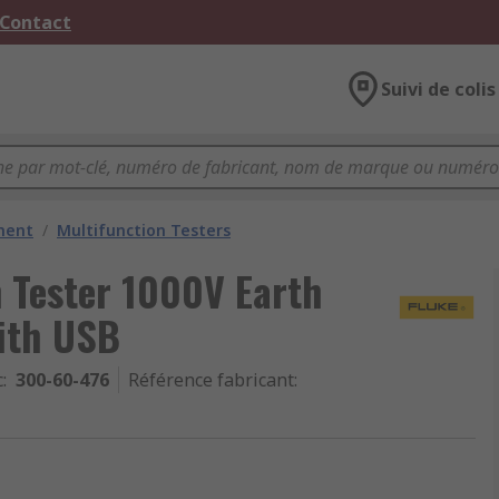
 Contact
Suivi de colis
ment
/
Multifunction Testers
 Tester 1000V Earth
ith USB
c
:
300-60-476
Référence fabricant
: