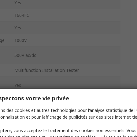
Yes
1664FC
Yes
age
1000V
500V ac/dc
Multifunction Installation Tester
Yes
pectons votre vie privée
Yes
ns des cookies et autres technologies pour l'analyse statistique de l'u
USB
onnalisation et pour l’affichage de publicités sur des sites internet tie
1mA
pter», vous acceptez le traitement des cookies non essentiels. Vou