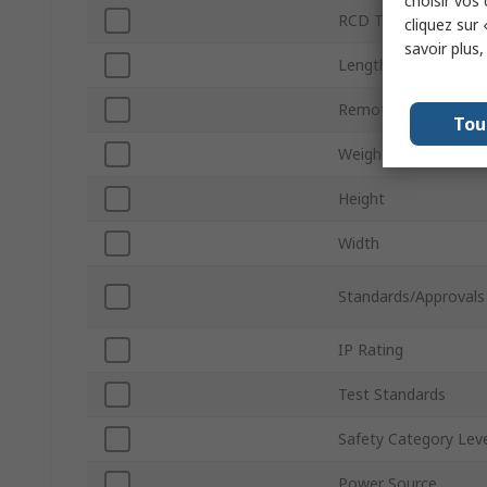
choisir vos
RCD Test Type
cliquez sur 
savoir plus
Length
Remote Switch Mod
Tou
Weight
Height
Width
Standards/Approvals
IP Rating
Test Standards
Safety Category Lev
Power Source