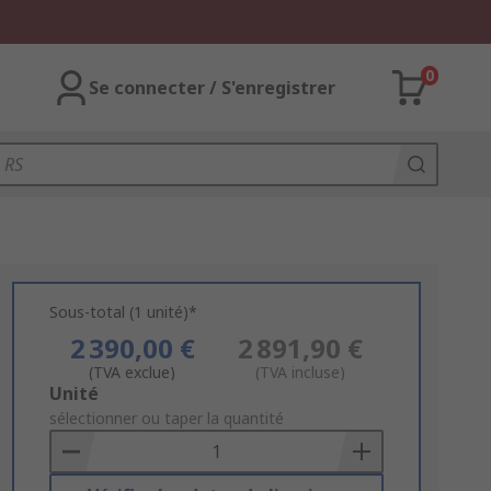
0
Se connecter / S'enregistrer
Sous-total (1 unité)*
2 390,00 €
2 891,90 €
(TVA exclue)
(TVA incluse)
Add
Unité
to
sélectionner ou taper la quantité
Basket