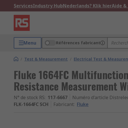
Services
Industry Hub
Nederlands? Klik hier
Aide &
Menu
Références fabricant
/
Test & Measurement
/
Electrical Test & Measure
Fluke 1664FC Multifunction
Resistance Measurement W
N° de stock RS
:
117-6667
Numéro d'article Distrele
FLK-1664FC SCH
Fabricant
:
Fluke