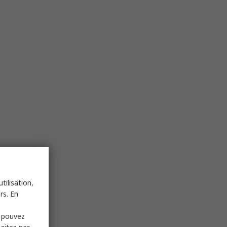
tilisation,
rs. En
s pouvez