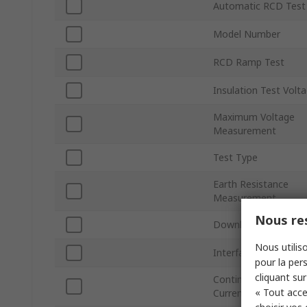
Automatic RCD Test
Model Number
RCD Ramp Test
Insulation Test Volt
Maximum Voltage
Measurement
Test Type
Earth Resistance
Measurement
Nous res
Downloadable Data
Nous utiliso
Interface Type
pour la pers
cliquant sur
Continuity Test
« Tout acce
Current