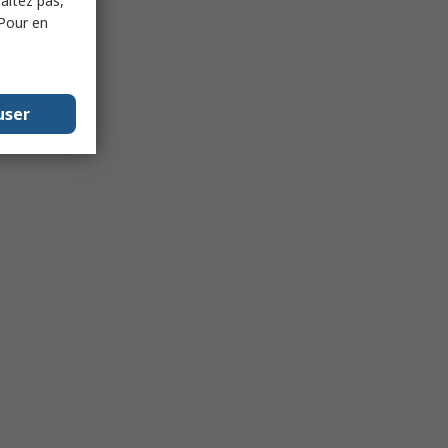
haitez pas,
 Pour en
user