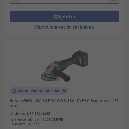
they do not contain heavy motor windings.
Die grinders are a type of hand-held power
Ajouter
grinder used for grinding, sanding, honing
Documentation technique
or polishing material (typically metal, but
also plastic or wood) that use the capability
of a battery pack for great portability.
Actuellement indisponible
Bosch GWS 18V-10 PSC GWS 18V-10 PSC Brushless 125
mm
N° de stock RS
182-9885
Référence fabricant
06019G3F0B
Sous-total (1 unité)