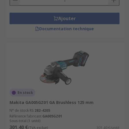
Ajouter
Documentation technique
En stock
Makita GA005GZ01 GA Brushless 125 mm
N° de stock RS
282-4205
Référence fabricant
GA005GZ01
Sous-total (1 unité)
301,40 €
(TVA exclue)
301,40 €/unité