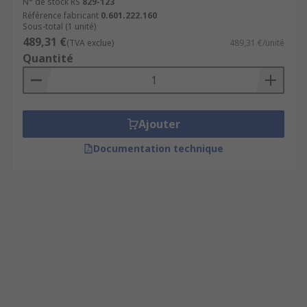
N° de stock RS
829-123
Référence fabricant
0.601.222.160
Sous-total (1 unité)
489,31 €
(TVA exclue)
489,31 €/unité
Quantité
Ajouter
Documentation technique