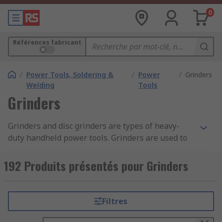
0
Références fabricant
/
Power Tools, Soldering &
/
Power
/
Grinders
Welding
Tools
Grinders
Grinders and disc grinders are types of heavy-
duty handheld power tools. Grinders are used to
cut, polish and grind a variety of materials such
as concrete, metal and stone via various spinning
192 Produits présentés pour Grinders
discs that can be securely attached. Like other
power tools, they are available with motors that
are brushless to prolong life and deliver more
Filtres
power. Brushless motors also include safety
features such as dust ejection systems, no-volt