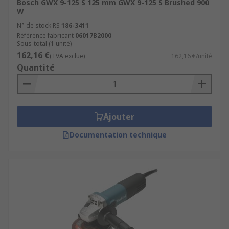
Bosch GWX 9-125 S 125 mm GWX 9-125 S Brushed 900
W
N° de stock RS
186-3411
Référence fabricant
06017B2000
Sous-total (1 unité)
162,16 €
(TVA exclue)
162,16 €/unité
Quantité
Ajouter
Documentation technique