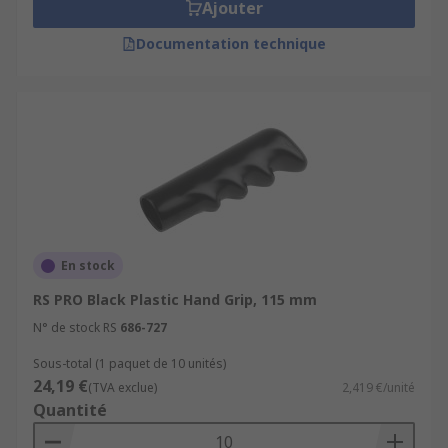
Ajouter
Types
Documentation technique
Hand grips are typically ribbed for extra grip. RS
supply a range of different lengths and diameters
to suit you every need.
En stock
RS PRO Black Plastic Hand Grip, 115 mm
N° de stock RS
686-727
Sous-total (1 paquet de 10 unités)
24,19 €
(TVA exclue)
2,419 €/unité
Quantité