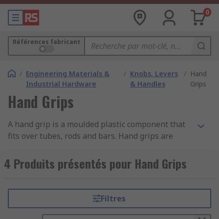
0
Références fabricant
/
Engineering Materials &
/
Knobs, Levers
/
Hand
Industrial Hardware
& Handles
Grips
Hand Grips
A hand grip is a moulded plastic component that
fits over tubes, rods and bars. Hand grips are
easy to install and require no fixings or
adhesives. Grips simply stretch over the end of
4 Produits présentés pour Hand Grips
the tube rod or bar to provide the user with
comfort and a secure hold. With finger grooves
for better dexterity, they fit snugly in the hand
Filtres
and increase grip strength.