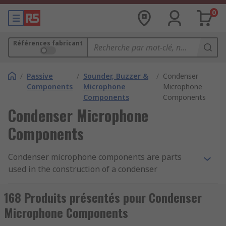
0
Références fabricant
/
Passive
/
Sounder, Buzzer &
/
Condenser
Components
Microphone
Microphone
Components
Components
Condenser Microphone
Components
Condenser microphone components are parts
used in the construction of a condenser
microphone, which produces sound using a
vibrating diaphragm and a stable metal plate
168 Produits présentés pour Condenser
known as a capacitor. Condenser microphones are
Microphone Components
either DC (direct current) biased, or can operate