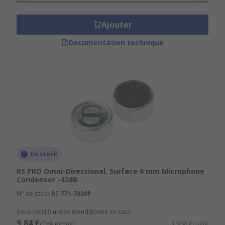
Ajouter
Documentation technique
En stock
RS PRO Omni-Directional, Surface 6 mm Microphone
Condenser -42dB
N° de stock RS
771-7020P
Sous-total 5 unités (conditionné en sac)
9,84 €
(TVA exclue)
1,968 €/unité