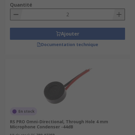
quality of their output sound. The quality can be
Quantité
affected by the condenser's signal to noise ratio,
its sensitivity, and its directivity, whether Omni-
directional, uni-directional, or noise cancelling.
They also come in a range of different sizes and
Ajouter
may be through-hole, lead wire or surface
Documentation technique
mounted.
En stock
RS PRO Omni-Directional, Through Hole 4 mm
Microphone Condenser -44dB