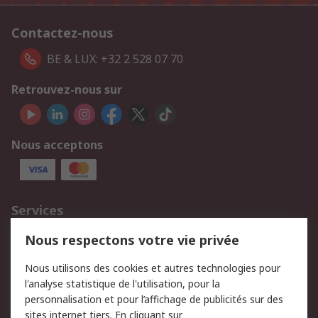
Contactez-nous
BE & LUX: +32 2 528 07 70
Retrouvez-nous sur
Nous acceptons
Services
750.000 produits
2.500 marques
Nous respectons votre vie privée
Commander
Solutions d’achat
Nous utilisons des cookies et autres technologies pour
Retours
Support technique
l'analyse statistique de l'utilisation, pour la
Track & trace
personnalisation et pour l’affichage de publicités sur des
sites internet tiers. En cliquant sur