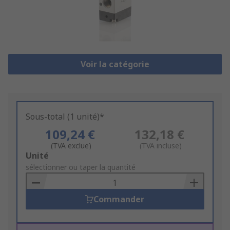
Voir la catégorie
Sous-total (1 unité)*
109,24 €
132,18 €
(TVA exclue)
(TVA incluse)
Add
Unité
to
sélectionner ou taper la quantité
Basket
Commander