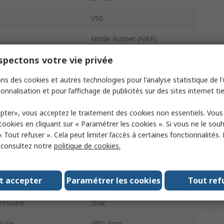
V50
Nitrile Rubber (NBR)
pectons votre vie privée
In-Line, Manifold
ns des cookies et autres technologies pour l'analyse statistique de l'u
s
5
onnalisation et pour l’affichage de publicités sur des sites internet tie
ing Pressure
8 bar
pter», vous acceptez le traitement des cookies non essentiels. Vou
Die Cast Aluminium
 cookies en cliquant sur « Paramétrer les cookies ». Si vous ne le sou
« Tout refuser ». Cela peut limiter l’accès à certaines fonctionnalités.
Female
, consultez notre
politique de cookies.
ing Temperature
-5°C
t accepter
Paramétrer les cookies
Tout ref
Pressure
8bar
ressure
2bar
Rate
480L/min