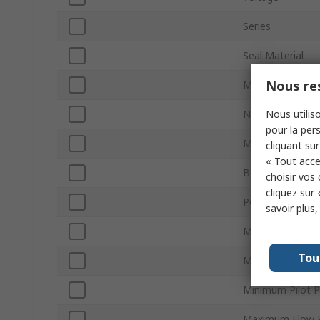
Series
Seal Material
Nous res
Mount Type
Nous utiliso
Number of Port
pour la pers
Maximum Operat
cliquant sur
« Tout acce
Body Material
choisir vos
cliquez sur 
Port Gender
savoir plus
Minimum Operat
Tou
Maximum Pilot 
Minimum Pilot P
Maximum Flow 