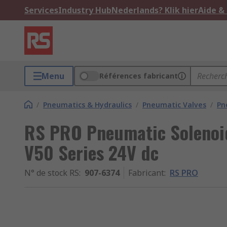
Services
Industry Hub
Nederlands? Klik hier
Aide &
Menu
Références fabricant
/
Pneumatics & Hydraulics
/
Pneumatic Valves
/
Pn
RS PRO Pneumatic Solenoid
V50 Series 24V dc
N° de stock RS
:
907-6374
Fabricant
:
RS PRO