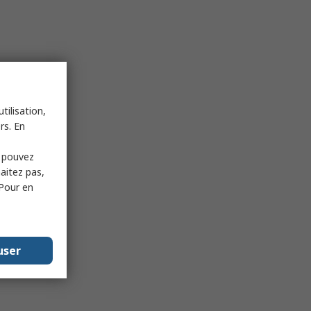
tilisation,
rs. En
s pouvez
haitez pas,
 Pour en
user