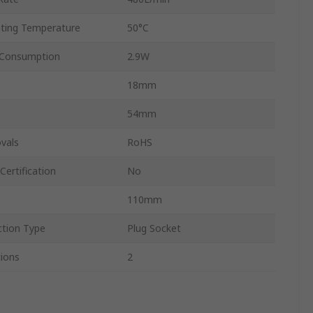
ing Temperature
50°C
 Consumption
2.9W
18mm
54mm
vals
RoHS
ertification
No
110mm
ction Type
Plug Socket
ions
2