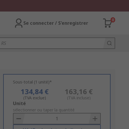
0
Se connecter / S'enregistrer
Sous-total (1 unité)*
134,84 €
163,16 €
(TVA exclue)
(TVA incluse)
Add
Unité
to
sélectionner ou taper la quantité
Basket