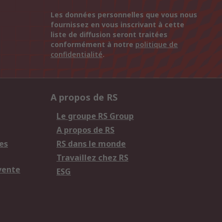
Les données personnelles que vous nous
fournissez en vous inscrivant à cette
liste de diffusion seront traitées
conformément à notre
politique de
confidentialité
.
A propos de RS
Le groupe RS Group
A propos de RS
es
RS dans le monde
Travaillez chez RS
vente
ESG