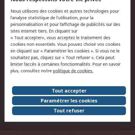
Commander
Solutions d’achat
Nous utilisons des cookies et autres technologies pour
Retours
Support technique
l'analyse statistique de l'utilisation, pour la
Track & trace
personnalisation et pour l’affichage de publicités sur des
sites internet tiers. En cliquant sur
« Tout accepter», vous acceptez le traitement des
Legal
cookies non essentiels. Vous pouvez choisir vos cookies
Politique de cookies
Sécurité des e-mails
en cliquant sur « Paramétrer les cookies ». Si vous ne le
souhaitez pas, cliquez sur « Tout refuser ». Cela peut
Politique de protection
Conditions générales
limiter l’accès à certaines fonctionnalités. Pour en savoir
des données - Mise à
de vente
plus, consultez notre
politique de cookies.
jour
A propos de RS
Tout accepter
Le groupe RS Group
A propos de RS
Paramétrer les cookies
RS dans le monde
Travaillez chez RS
Tout refuser
ESG