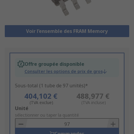
Voir l’ensemble des FRAM Memory
Offre groupée disponible
Consulter les options de prix de gros
Sous-total (1 tube de 97 unités)*
404,102 €
488,977 €
(TVA exclue)
(TVA incluse)
Add
Unité
to
sélectionner ou taper la quantité
Basket
Commander