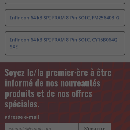
Infineon 64 kB SPI FRAM 8-Pin SOIC, FM25640B-G
Infineon 64 kB SPI FRAM 8-Pin SOIC, CY15B064Q-
SXE
Soyez le/la premier·ère à être
informé de nos nouveautés
produits et de nos offres
spéciales.
adresse e-mail
S'inscrire