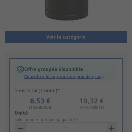
Voir la catégorie
Offre groupée disponible
Consulter les options de prix de gros
Sous-total (1 unité)*
8,53 €
10,32 €
(TVA exclue)
(TVA incluse)
Add
Unité
to
sélectionner ou taper la quantité
Basket