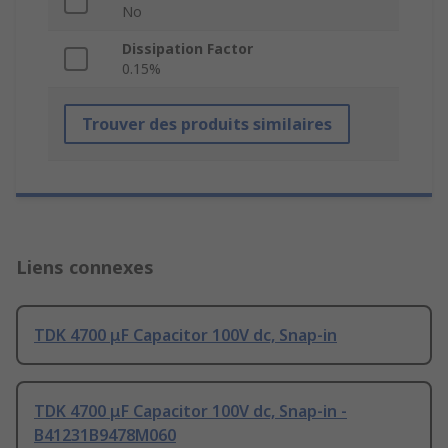
No
Dissipation Factor
0.15%
Trouver des produits similaires
Liens connexes
TDK 4700 μF Capacitor 100V dc, Snap-in
TDK 4700 μF Capacitor 100V dc, Snap-in -
B41231B9478M060