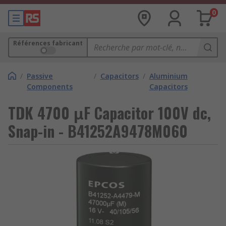
0
Références fabricant
/
Passive
/
Capacitors
/
Aluminium
Components
Capacitors
TDK 4700 μF Capacitor 100V dc,
Snap-in - B41252A9478M060