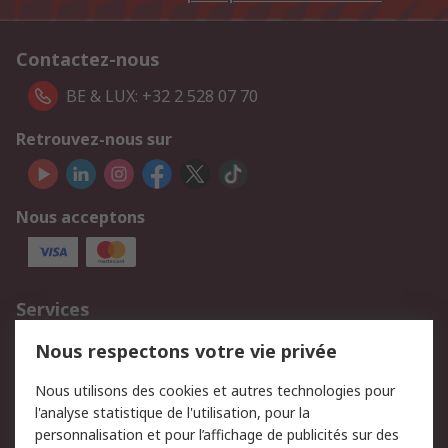
Contactez-nous
BE & LUX: +32 2 528 07 70
Retrouvez-nous sur
Nous acceptons
Services
750.000 produits
2.500 marques
Nous respectons votre vie privée
Commander
Solutions d’achat
Nous utilisons des cookies et autres technologies pour
Retours
Support technique
l'analyse statistique de l'utilisation, pour la
Track & trace
personnalisation et pour l’affichage de publicités sur des