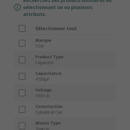
Recherchez des produits similaires en
sélectionnant un ou plusieurs
attributs.
Sélectionner tout
Marque
TDK
Product Type
Capacitor
Capacitance
4700μF
Voltage
100V dc
Construction
Cylindrical Can
Mount Type
Snap-in