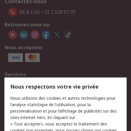
Contactez-nous
BE & LUX: +32 2 528 07 70
Retrouvez-nous sur
Nous acceptons
Services
750.000 produits
2.500 marques
Nous respectons votre vie privée
Commander
Solutions d’achat
Nous utilisons des cookies et autres technologies pour
Retours
Support technique
l'analyse statistique de l'utilisation, pour la
Track & trace
personnalisation et pour l’affichage de publicités sur des
sites internet tiers. En cliquant sur
Legal
« Tout accepter», vous acceptez le traitement des
cookies non essentiels. Vous pouvez choisir vos cookies