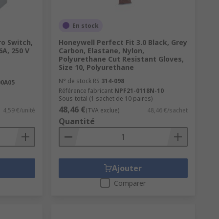
En stock
ro Switch,
Honeywell Perfect Fit 3.0 Black, Grey
6A, 250 V
Carbon, Elastane, Nylon,
Polyurethane Cut Resistant Gloves,
Size 10, Polyurethane
N° de stock RS
314-098
00A05
Référence fabricant
NPF21-0118N-10
Sous-total (1 sachet de 10 paires)
48,46 €
4,59 €/unité
(TVA exclue)
48,46 €/sachet
Quantité
Ajouter
Comparer