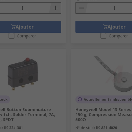
Ajouter
Ajouter
Comparer
Comparer
tock
Actuellement indisponibl
ll Button Subminiature
Honeywell Model 13 Series 
witch, Solder Terminal, 7A,
150 g, Compression Measur
c, SPDT
500Ω
ck RS
334-381
N° de stock RS
821-4020