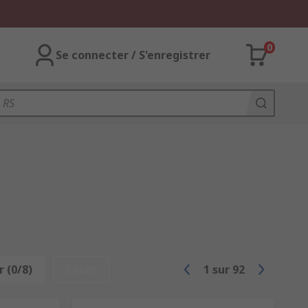
0
Se connecter / S'enregistrer
 (0/8)
Reset
1
sur
92