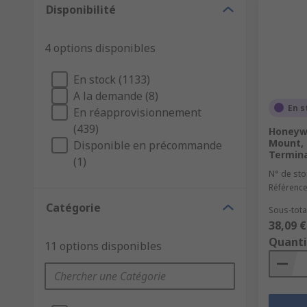
Disponibilité
4 options disponibles
En stock (1133)
A la demande (8)
En s
En réapprovisionnement
(439)
Honeywe
Mount, 
Disponible en précommande
Termina
(1)
N° de sto
Référence
Catégorie
Sous-total
38,09 €
Quanti
11 options disponibles