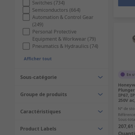
Switches (734)
Semiconductors (664)
Automation & Control Gear
(249)
Personal Protective
Equipment & Workwear (79)
Pneumatics & Hydraulics (74)
Afficher tout
En s
Sous-catégorie
Honeywe
Plunger
Groupe de produits
IP67, I
250V ac
N° de sto
Caractéristiques
Référence
Sous-total
207,61 
Product Labels
Quanti