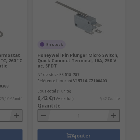
En stock
ermostat
Honeywell Pin Plunger Micro Switch,
°C, 260 °C
Quick Connect Terminal, 16A, 250 V
tic
ac, SPDT
N° de stock RS
515-757
Référence fabricant
V15T16-CZ100A03
0388
Sous-total (1 unité)
6,42 €
25,10 €/unité
(TVA exclue)
6,42 €/unité
Quantité
Ajouter