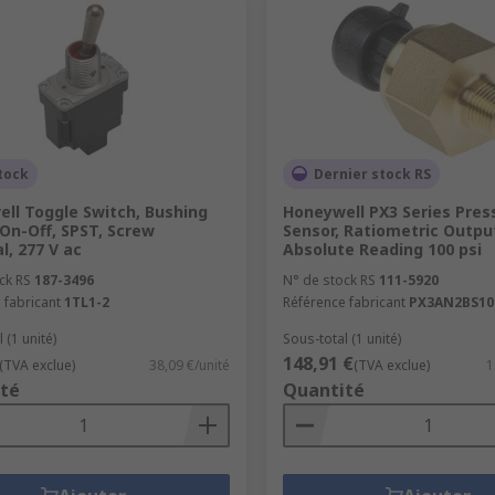
tock
Dernier stock RS
ll Toggle Switch, Bushing
Honeywell PX3 Series Pres
On-Off, SPST, Screw
Sensor, Ratiometric Output
l, 277 V ac
Absolute Reading 100 psi
ck RS
187-3496
N° de stock RS
111-5920
 fabricant
1TL1-2
Référence fabricant
PX3AN2BS10
 (1 unité)
Sous-total (1 unité)
148,91 €
(TVA exclue)
38,09 €/unité
(TVA exclue)
1
té
Quantité