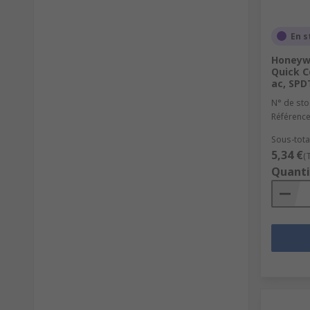
En s
Honeywe
Quick C
ac, SPD
N° de sto
Référence
Sous-total
5,34 €
(
Quanti