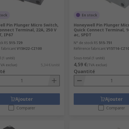
tock
En stock
ll Pin Plunger Micro Switch,
Honeywell Pin Plunger Mic
onnect Terminal, 22A, 250 V
Quick Connect Terminal, 1
T, IP67
ac, SPDT
ck RS
515-729
N° de stock RS
515-751
 fabricant
V15H22-CZ100
Référence fabricant
V15T16-CZ1
 (1 unité)
Sous-total (1 unité)
4,59 €
TVA exclue)
5,34 €/unité
(TVA exclue)
té
Quantité
Ajouter
Ajouter
Comparer
Comparer