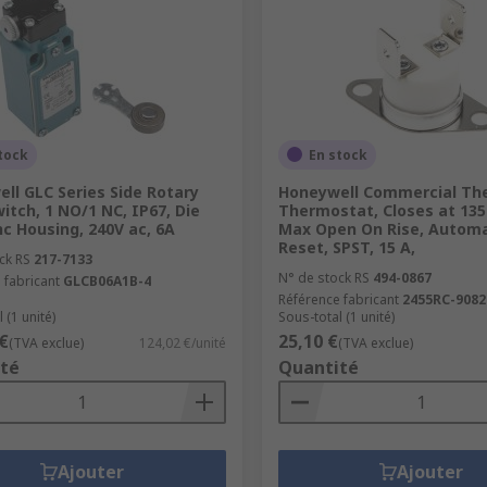
tock
En stock
ll GLC Series Side Rotary
Honeywell Commercial Th
witch, 1 NO/1 NC, IP67, Die
Thermostat, Closes at 135 
nc Housing, 240V ac, 6A
Max Open On Rise, Automa
Reset, SPST, 15 A,
ck RS
217-7133
N° de stock RS
494-0867
 fabricant
GLCB06A1B-4
Référence fabricant
2455RC-9082
 (1 unité)
Sous-total (1 unité)
€
25,10 €
(TVA exclue)
124,02 €/unité
(TVA exclue)
té
Quantité
Ajouter
Ajouter