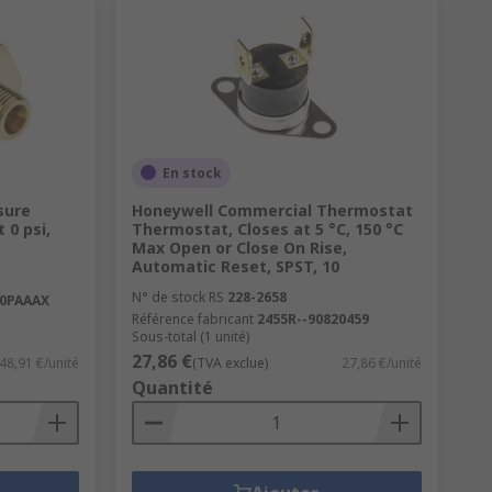
En stock
sure
Honeywell Commercial Thermostat
 0 psi,
Thermostat, Closes at 5 °C, 150 °C
Max Open or Close On Rise,
Automatic Reset, SPST, 10
N° de stock RS
228-2658
0PAAAX
Référence fabricant
2455R--90820459
Sous-total (1 unité)
27,86 €
48,91 €/unité
(TVA exclue)
27,86 €/unité
Quantité