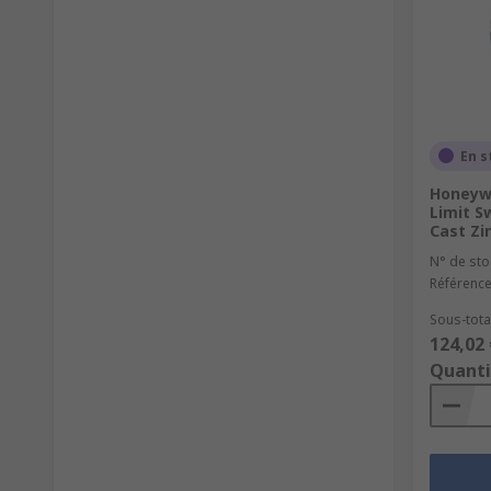
En s
Honeywe
Limit S
Cast Zi
N° de sto
Référence
Sous-total
124,02 
Quanti