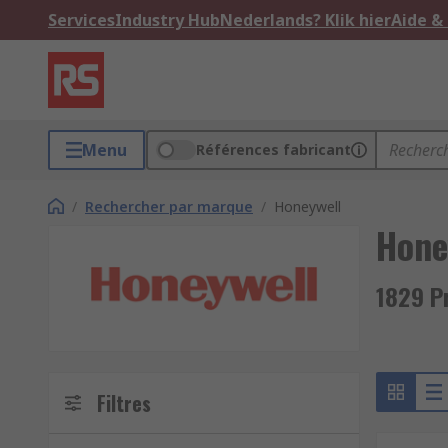
Services
Industry Hub
Nederlands? Klik hier
Aide &
Menu
Références fabricant
/
Rechercher par marque
/
Honeywell
Hone
1829 P
Filtres