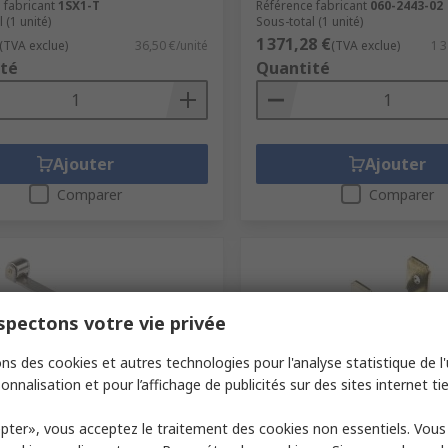
 fabricant
1SX1-T
Référence fabricant
060-2443-02
 (1 unité)
Sous-total (1 unité)
1 371,28 €
(TVA exclue)
36,50 €/unité
(TVA exclue)
1 3
té
Quantité
Ajouter
Ajouter
Comparer
Comparer
pectons votre vie privée
ns des cookies et autres technologies pour l'analyse statistique de l'u
onnalisation et pour l’affichage de publicités sur des sites internet tie
tock
En stock
pter», vous acceptez le traitement des cookies non essentiels. Vou
ll Pin Plunger Micro Switch,
Honeywell Commercial Th