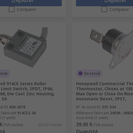
Ajouter
Ajouter
Comparer
Comparer
tock
En stock
ll 914CE Series Roller
Honeywell Commercial Th
 Limit Switch, SPDT, IP66,
Thermostat, Closes at 105 
P68, Die Cast Zinc Housing,
Max Open or Close On Rise
, 5A
Automatic Reset, SPST,
ck RS
808-2678
N° de stock RS
331-534
 fabricant
914CE2-3A
Référence fabricant
2455R--0082
 (1 unité)
Sous-total (1 unité)
€
39,05 €
(TVA exclue)
207,61 €/unité
(TVA exclue)
té
Quantité