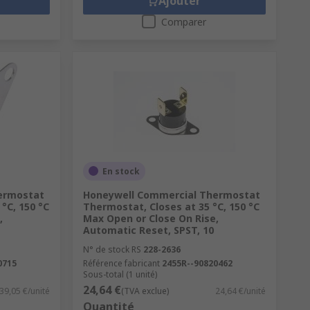
Ajouter
Comparer
En stock
ermostat
Honeywell Commercial Thermostat
°C, 150 °C
Thermostat, Closes at 35 °C, 150 °C
,
Max Open or Close On Rise,
Automatic Reset, SPST, 10
N° de stock RS
228-2636
0715
Référence fabricant
2455R--90820462
Sous-total (1 unité)
24,64 €
39,05 €/unité
(TVA exclue)
24,64 €/unité
Quantité