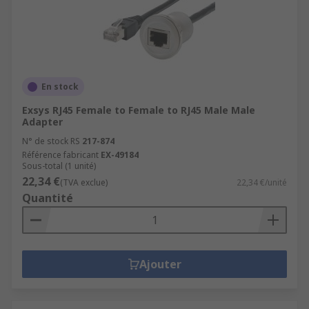
En stock
Exsys RJ45 Female to Female to RJ45 Male Male
Adapter
N° de stock RS
217-874
Référence fabricant
EX-49184
Sous-total (1 unité)
22,34 €
(TVA exclue)
22,34 €/unité
Quantité
Ajouter