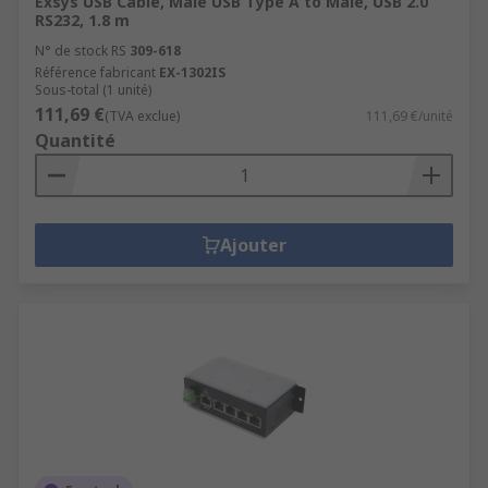
Exsys USB Cable, Male USB Type A to Male, USB 2.0
RS232, 1.8 m
N° de stock RS
309-618
Référence fabricant
EX-1302IS
Sous-total (1 unité)
111,69 €
(TVA exclue)
111,69 €/unité
Quantité
Ajouter