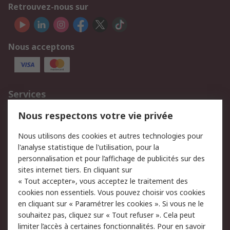
Retrouvez-nous sur
Nous acceptons
Services
750.000 produits
2.500 marques
Nous respectons votre vie privée
Commander
Solutions d’achat
Nous utilisons des cookies et autres technologies pour
Retours
Support technique
l'analyse statistique de l'utilisation, pour la
Track & trace
personnalisation et pour l’affichage de publicités sur des
sites internet tiers. En cliquant sur
Legal
« Tout accepter», vous acceptez le traitement des
cookies non essentiels. Vous pouvez choisir vos cookies
Politique de cookies
Sécurité des e-mails
en cliquant sur « Paramétrer les cookies ». Si vous ne le
souhaitez pas, cliquez sur « Tout refuser ». Cela peut
Politique de protection
Conditions générales
limiter l’accès à certaines fonctionnalités. Pour en savoir
des données - Mise à
de vente