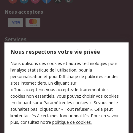
Nous acceptons
Services
750.000 produits
2.500 marques
Nous respectons votre vie privée
Commander
Solutions d’achat
Nous utilisons des cookies et autres technologies pour
Retours
Support technique
l'analyse statistique de l'utilisation, pour la
Track & trace
personnalisation et pour l’affichage de publicités sur des
sites internet tiers. En cliquant sur
Legal
« Tout accepter», vous acceptez le traitement des
cookies non essentiels. Vous pouvez choisir vos cookies
Politique de cookies
Sécurité des e-mails
en cliquant sur « Paramétrer les cookies ». Si vous ne le
souhaitez pas, cliquez sur « Tout refuser ». Cela peut
Politique de protection
Conditions générales
limiter l’accès à certaines fonctionnalités. Pour en savoir
des données - Mise à
de vente
plus, consultez notre
politique de cookies.
jour