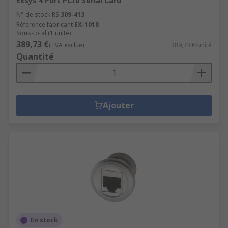
Exsys 4 Port PCIe Serial Card
N° de stock RS
309-413
Référence fabricant
EX-1018
Sous-total (1 unité)
389,73 €
(TVA exclue)
389,73 €/unité
Quantité
Ajouter
En stock