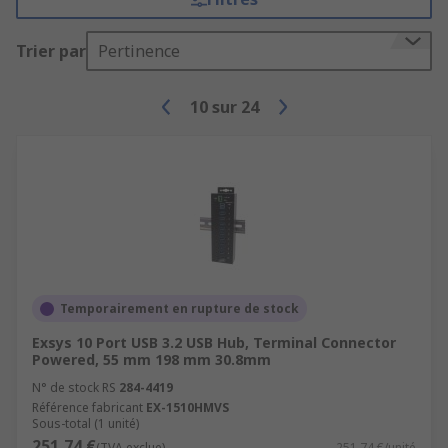
Trier par
Pertinence
10
sur
24
Temporairement en rupture de stock
Exsys 10 Port USB 3.2 USB Hub, Terminal Connector
Powered, 55 mm 198 mm 30.8mm
N° de stock RS
284-4419
Référence fabricant
EX-1510HMVS
Sous-total (1 unité)
251,74 €
(TVA exclue)
251,74 €/unité