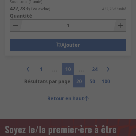
Sous-total (1 unité)
422,78 €
(TVA exclue)
422,78 €/unité
Quantité
Ajouter
1
10
24
Résultats par page
20
50
100
Retour en haut
Soyez le/la premier·ère à être