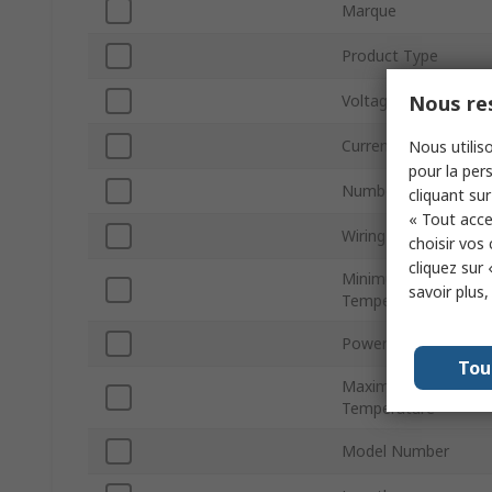
Marque
Product Type
Nous res
Voltage
Current
Nous utiliso
pour la pers
Number of Pins
cliquant sur
« Tout acce
Wiring Check
choisir vos
cliquez sur 
Minimum Operating
savoir plus
Temperature
Power Source
Tou
Maximum Operating
Temperature
Model Number