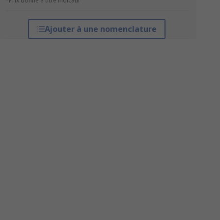
*Prix donné à titre indicatif
Ajouter à une nomenclature