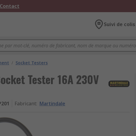
 Contact
Suivi de colis
ment
/
Socket Testers
Socket Tester 16A 230V
P201
Fabricant
:
Martindale