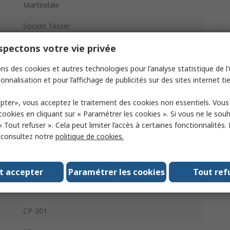
Martindale
Socket Tester
pectons votre vie privée
230V ac
16A
ns des cookies et autres technologies pour l'analyse statistique de l'u
onnalisation et pour l’affichage de publicités sur des sites internet tie
3
pter», vous acceptez le traitement des cookies non essentiels. Vou
Yes
 cookies en cliquant sur « Paramétrer les cookies ». Si vous ne le sou
« Tout refuser ». Cela peut limiter l’accès à certaines fonctionnalités.
-10°C
, consultez notre
politique de cookies.
Mains
t accepter
Paramétrer les cookies
Tout ref
40°C
CP-201