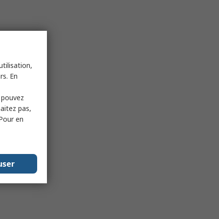
tilisation,
rs. En
s pouvez
haitez pas,
 Pour en
user