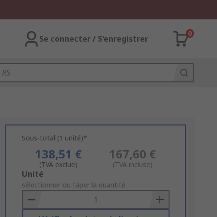
0
Se connecter / S'enregistrer
Sous-total (1 unité)*
138,51 €
167,60 €
(TVA exclue)
(TVA incluse)
Add
Unité
to
sélectionner ou taper la quantité
Basket