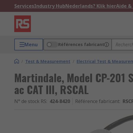
Services
Industry Hub
Nederlands? Klik hier
Aide &
Menu
Références fabricant
/
Test & Measurement
/
Electrical Test & Measure
Martindale, Model CP-201 
ac CAT III, RSCAL
N° de stock RS
:
424-8420
Référence fabricant
:
RSC