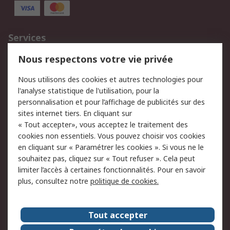
Services
750.000 produits
2.500 marques
Nous respectons votre vie privée
Commander
Solutions d’achat
Nous utilisons des cookies et autres technologies pour
Retours
Support technique
l'analyse statistique de l'utilisation, pour la
Track & trace
personnalisation et pour l’affichage de publicités sur des
sites internet tiers. En cliquant sur
« Tout accepter», vous acceptez le traitement des
Legal
cookies non essentiels. Vous pouvez choisir vos cookies
Politique de cookies
Sécurité des e-mails
en cliquant sur « Paramétrer les cookies ». Si vous ne le
souhaitez pas, cliquez sur « Tout refuser ». Cela peut
Politique de protection
Conditions générales
limiter l’accès à certaines fonctionnalités. Pour en savoir
des données - Mise à
de vente
plus, consultez notre
politique de cookies.
jour
A propos de RS
Tout accepter
Le groupe RS Group
A propos de RS