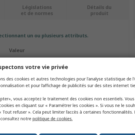
Législations
Détails du
et de normes
produit
ectionnant un ou plusieurs attributs.
Valeur
MSA Safety
pectons votre vie privée
XL
ns des cookies et autres technologies pour l'analyse statistique de l'u
onnalisation et pour l’affichage de publicités sur des sites internet tie
Safety Harness
pter», vous acceptez le traitement des cookies non essentiels. Vou
140kg
 cookies en cliquant sur « Paramétrer les cookies ». Si vous ne le sou
« Tout refuser ». Cela peut limiter l’accès à certaines fonctionnalités.
Yes
, consultez notre
politique de cookies.
Chest