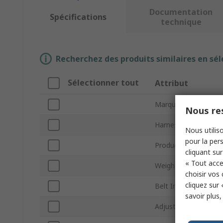
Documentation
Spécifications
technique
Recherchez des produits similaires en sél
Sélectionner tout
Attribut
Marque
Nous res
Harness Size
Nous utiliso
pour la pers
Product Type
cliquant sur
« Tout acce
Weight Capacity
choisir vos
cliquez sur 
Belt Included
savoir plus
Adjustable Straps