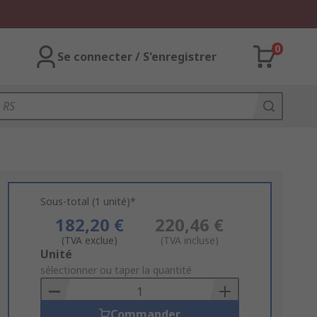
0
Se connecter / S'enregistrer
Sous-total (1 unité)*
182,20 €
220,46 €
(TVA exclue)
(TVA incluse)
Add
Unité
to
sélectionner ou taper la quantité
Basket
Commander