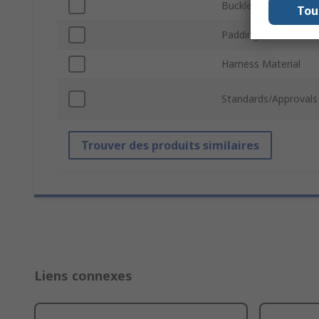
Buckle Type
Tou
Padding Location
Harness Material
Standards/Approvals
Trouver des produits similaires
Liens connexes