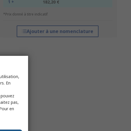
1 +
182,20 €
*Prix donné à titre indicatif
Ajouter à une nomenclature
tilisation,
rs. En
s pouvez
haitez pas,
 Pour en