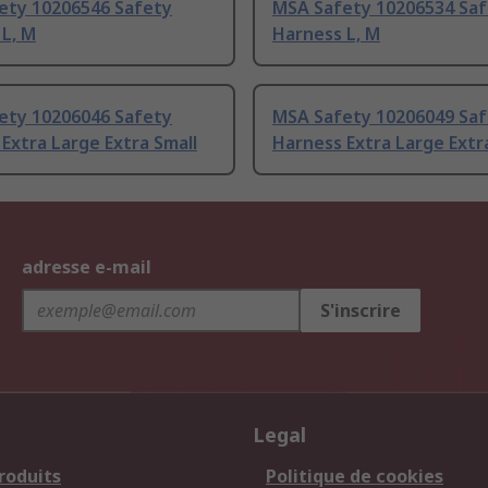
ety 10206546 Safety
MSA Safety 10206534 Sa
L, M
Harness L, M
ety 10206046 Safety
MSA Safety 10206049 Sa
Extra Large Extra Small
Harness Extra Large Extr
adresse e-mail
S'inscrire
Legal
roduits
Politique de cookies