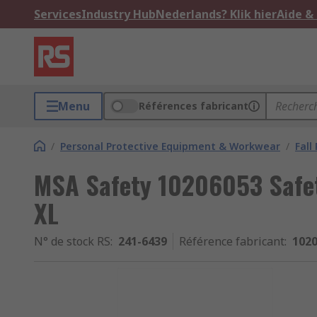
Services
Industry Hub
Nederlands? Klik hier
Aide &
Menu
Références fabricant
/
Personal Protective Equipment & Workwear
/
Fall
MSA Safety 10206053 Safet
XL
N° de stock RS
:
241-6439
Référence fabricant
:
102