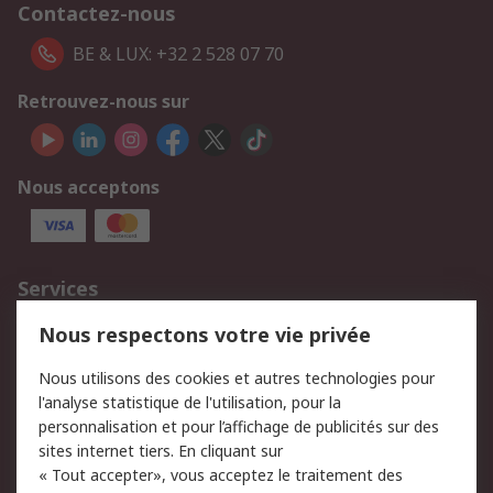
Contactez-nous
BE & LUX: +32 2 528 07 70
Retrouvez-nous sur
Nous acceptons
Services
750.000 produits
2.500 marques
Nous respectons votre vie privée
Commander
Solutions d’achat
Nous utilisons des cookies et autres technologies pour
Retours
Support technique
l'analyse statistique de l'utilisation, pour la
Track & trace
personnalisation et pour l’affichage de publicités sur des
sites internet tiers. En cliquant sur
« Tout accepter», vous acceptez le traitement des
Legal