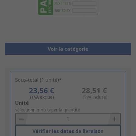
Voir la catégorie
Sous-total (1 unité)*
23,56 €
28,51 €
(TVA exclue)
(TVA incluse)
Add
Unité
to
sélectionner ou taper la quantité
Basket
Vérifier les dates de livraison