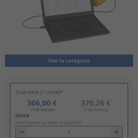
Voir la catégorie
Sous-total (1 unité)*
306,00 €
370,26 €
(TVA exclue)
(TVA incluse)
Add
Unité
to
sélectionner ou taper la quantité
Basket