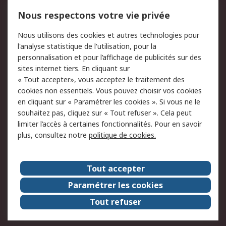
750.000 produits
2.500 marques
Nous respectons votre vie privée
Commander
Solutions d’achat
Nous utilisons des cookies et autres technologies pour
Retours
Support technique
l'analyse statistique de l'utilisation, pour la
Track & trace
personnalisation et pour l’affichage de publicités sur des
sites internet tiers. En cliquant sur
« Tout accepter», vous acceptez le traitement des
Legal
cookies non essentiels. Vous pouvez choisir vos cookies
Politique de cookies
Sécurité des e-mails
en cliquant sur « Paramétrer les cookies ». Si vous ne le
souhaitez pas, cliquez sur « Tout refuser ». Cela peut
Politique de protection
Conditions générales
limiter l’accès à certaines fonctionnalités. Pour en savoir
des données - Mise à
de vente
plus, consultez notre
politique de cookies.
jour
A propos de RS
Tout accepter
Le groupe RS Group
A propos de RS
Paramétrer les cookies
RS dans le monde
Travaillez chez RS
Tout refuser
ESG