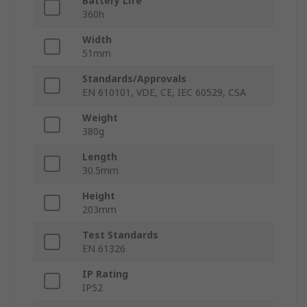
Battery Life
360h
Width
51mm
Standards/Approvals
EN 610101, VDE, CE, IEC 60529, CSA
Weight
380g
Length
30.5mm
Height
203mm
Test Standards
EN 61326
IP Rating
IP52