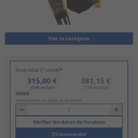
Voir la catégorie
Sous-total (1 unité)*
315,00 €
381,15 €
(TVA exclue)
(TVA incluse)
Add
Unité
to
sélectionner ou taper la quantité
Basket
Vérifier les dates de livraison
Commander