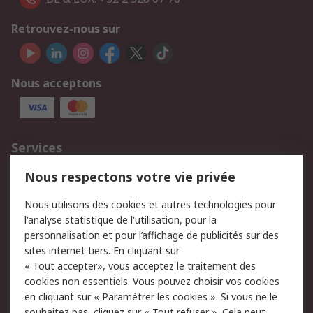
Retrouvez-nous sur
Nous acceptons
Services
750.000 produits
2.500 marques
Nous respectons votre vie privée
Commander
Solutions d’achat
Nous utilisons des cookies et autres technologies pour
Retours
Support technique
l'analyse statistique de l'utilisation, pour la
Track & trace
personnalisation et pour l’affichage de publicités sur des
sites internet tiers. En cliquant sur
« Tout accepter», vous acceptez le traitement des
Legal
cookies non essentiels. Vous pouvez choisir vos cookies
Politique de cookies
Sécurité des e-mails
en cliquant sur « Paramétrer les cookies ». Si vous ne le
souhaitez pas, cliquez sur « Tout refuser ». Cela peut