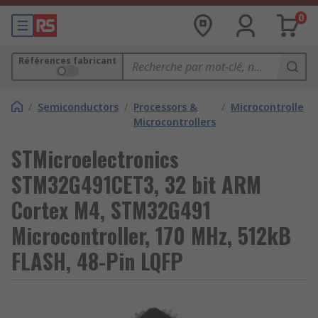
0
Références fabricant
/
Semiconductors
/
Processors &
/
Microcontrollers
Microcontrollers
STMicroelectronics
STM32G491CET3, 32 bit ARM
Cortex M4, STM32G491
Microcontroller, 170 MHz, 512kB
FLASH, 48-Pin LQFP