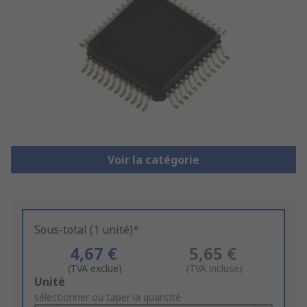
Voir la catégorie
Sous-total (1 unité)*
4,67 €
5,65 €
(TVA exclue)
(TVA incluse)
Add
Unité
to
sélectionner ou taper la quantité