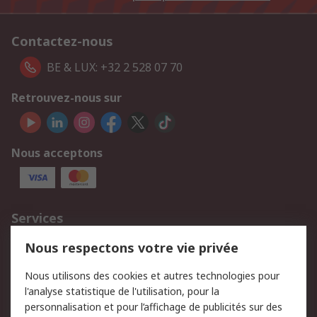
Contactez-nous
BE & LUX: +32 2 528 07 70
Retrouvez-nous sur
Nous acceptons
Services
750.000 produits
2.500 marques
Nous respectons votre vie privée
Commander
Solutions d’achat
Nous utilisons des cookies et autres technologies pour
Retours
Support technique
l'analyse statistique de l'utilisation, pour la
Track & trace
personnalisation et pour l’affichage de publicités sur des