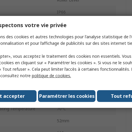
IP66
uration
SPDT
pectons votre vie privée
al
Zinc Alloy
ns des cookies et autres technologies pour l'analyse statistique de l'u
onnalisation et pour l’affichage de publicités sur des sites internet tie
Snap Action
pter», vous acceptez le traitement des cookies non essentiels. Vou
Cable
 cookies en cliquant sur « Paramétrer les cookies ». Si vous ne le sou
« Tout refuser ». Cela peut limiter l’accès à certaines fonctionnalités.
OsiSense XC
, consultez notre
politique de cookies.
oltage
240V
t accepter
Paramétrer les cookies
Tout ref
ting Temperature
-25°C
ting Temperature
70°C
52mm