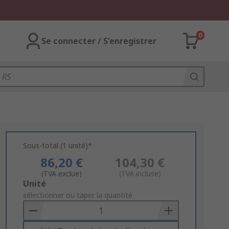
0
Se connecter / S'enregistrer
Sous-total (1 unité)*
86,20 €
104,30 €
(TVA exclue)
(TVA incluse)
Add
Unité
to
sélectionner ou taper la quantité
Basket