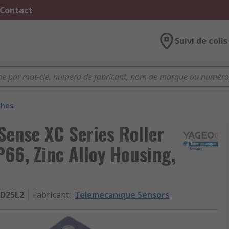
 Contact
Suivi de colis
ches
ense XC Series Roller
P66, Zinc Alloy Housing,
D25L2
Fabricant
:
Telemecanique Sensors