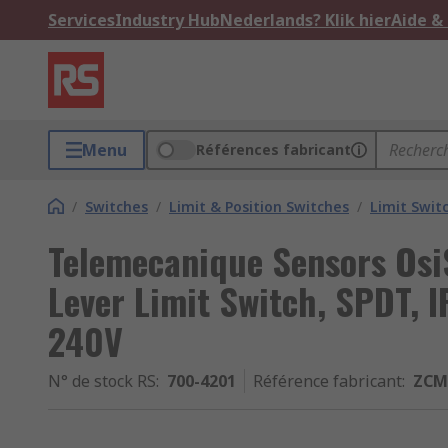
Services
Industry Hub
Nederlands? Klik hier
Aide &
Menu
Références fabricant
/
Switches
/
Limit & Position Switches
/
Limit Swit
Telemecanique Sensors OsiS
Lever Limit Switch, SPDT, I
240V
N° de stock RS
:
700-4201
Référence fabricant
:
ZCM