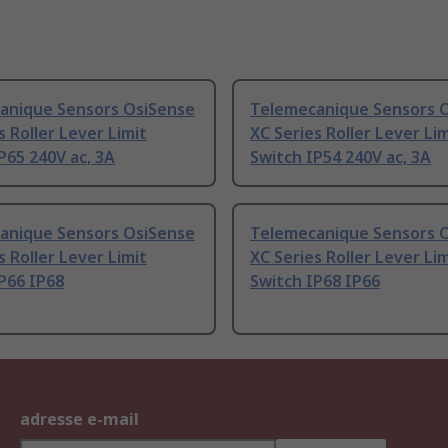
anique Sensors OsiSense
Telemecanique Sensors 
s Roller Lever Limit
XC Series Roller Lever Lim
P65 240V ac, 3A
Switch IP54 240V ac, 3A
anique Sensors OsiSense
Telemecanique Sensors 
s Roller Lever Limit
XC Series Roller Lever Lim
P66 IP68
Switch IP68 IP66
adresse e-mail