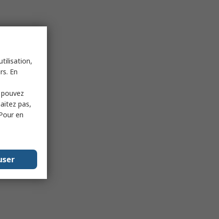
tilisation,
rs. En
s pouvez
haitez pas,
 Pour en
user