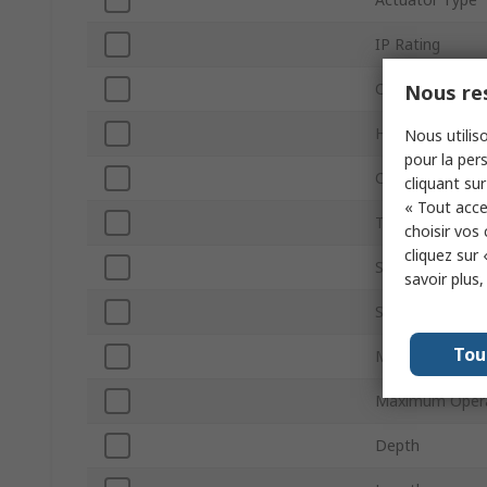
IP Rating
Contact Config
Nous res
Housing Materi
Nous utiliso
pour la pers
Contact Type
cliquant sur
« Tout acce
Terminal Type
choisir vos
cliquez sur 
Series
savoir plus
Switching AC V
Tou
Minimum Opera
Maximum Opera
Depth