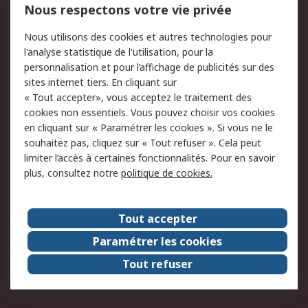
750.000 produits
2.500 marques
Nous respectons votre vie privée
Commander
Solutions d’achat
Nous utilisons des cookies et autres technologies pour
Retours
Support technique
l'analyse statistique de l'utilisation, pour la
Track & trace
personnalisation et pour l’affichage de publicités sur des
sites internet tiers. En cliquant sur
« Tout accepter», vous acceptez le traitement des
Legal
cookies non essentiels. Vous pouvez choisir vos cookies
Politique de cookies
Sécurité des e-mails
en cliquant sur « Paramétrer les cookies ». Si vous ne le
souhaitez pas, cliquez sur « Tout refuser ». Cela peut
Politique de protection
Conditions générales
limiter l’accès à certaines fonctionnalités. Pour en savoir
des données - Mise à
de vente
plus, consultez notre
politique de cookies.
jour
A propos de RS
Tout accepter
Le groupe RS Group
A propos de RS
Paramétrer les cookies
RS dans le monde
Travaillez chez RS
Tout refuser
ESG