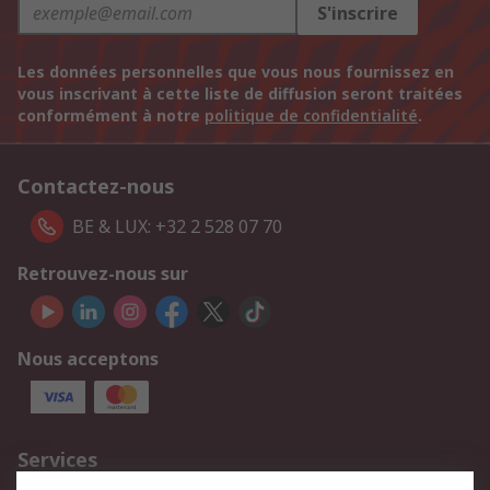
S'inscrire
Les données personnelles que vous nous fournissez en
vous inscrivant à cette liste de diffusion seront traitées
conformément à notre
politique de confidentialité
.
Contactez-nous
BE & LUX: +32 2 528 07 70
Retrouvez-nous sur
Nous acceptons
Services