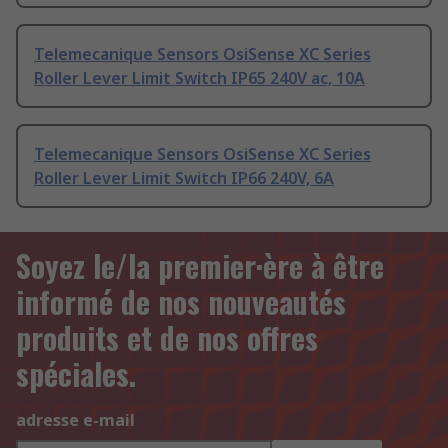
Telemecanique Sensors OsiSense XC Series
Roller Lever Limit Switch IP65 240V ac, 10A
Telemecanique Sensors OsiSense XC Series
Roller Lever Limit Switch IP66 240V, 6A
Soyez le/la premier·ère à être
informé de nos nouveautés
produits et de nos offres
spéciales.
adresse e-mail