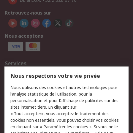
BE & LUX: +32 2 528 07 70
Retrouvez-nous sur
Nous acceptons
Services
750.000 produits
2.500 marques
Nous respectons votre vie privée
Commander
Solutions d’achat
Nous utilisons des cookies et autres technologies pour
Retours
Support technique
l'analyse statistique de l'utilisation, pour la
Track & trace
personnalisation et pour l’affichage de publicités sur des
sites internet tiers. En cliquant sur
« Tout accepter», vous acceptez le traitement des
Legal
cookies non essentiels. Vous pouvez choisir vos cookies
Politique de cookies
Sécurité des e-mails
en cliquant sur « Paramétrer les cookies ». Si vous ne le