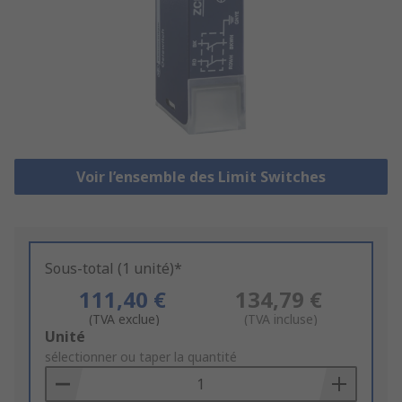
Voir l’ensemble des Limit Switches
Sous-total (1 unité)*
111,40 €
134,79 €
(TVA exclue)
(TVA incluse)
Add
Unité
to
sélectionner ou taper la quantité
Basket