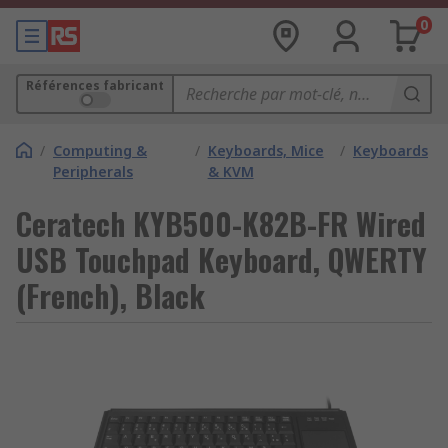
0
Références fabricant
/
Computing &
/
Keyboards, Mice
/
Keyboards
Peripherals
& KVM
Ceratech KYB500-K82B-FR Wired
USB Touchpad Keyboard, QWERTY
(French), Black