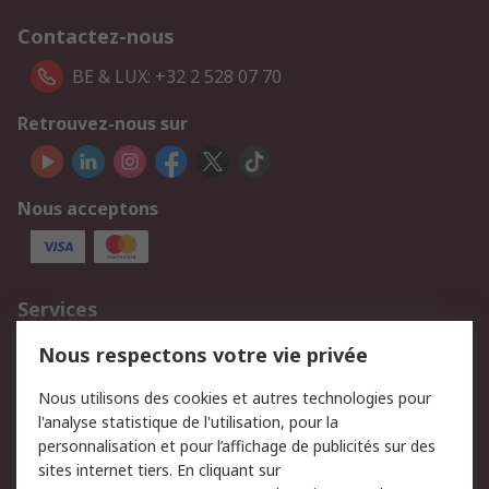
Contactez-nous
BE & LUX: +32 2 528 07 70
Retrouvez-nous sur
Nous acceptons
Services
750.000 produits
2.500 marques
Nous respectons votre vie privée
Commander
Solutions d’achat
Nous utilisons des cookies et autres technologies pour
Retours
Support technique
l'analyse statistique de l'utilisation, pour la
Track & trace
personnalisation et pour l’affichage de publicités sur des
sites internet tiers. En cliquant sur