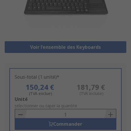
Voir l’ensemble des Keyboards
Sous-total (1 unité)*
150,24 €
181,79 €
(TVA exclue)
(TVA incluse)
Add
Unité
to
sélectionner ou taper la quantité
Basket
Commander