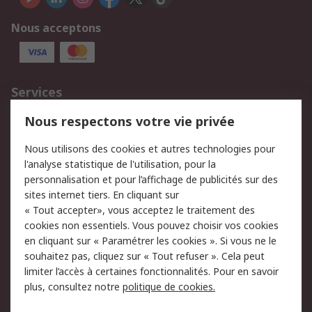
Nous acceptons
Services
750.000 produits
2.500 marques
Nous respectons votre vie privée
Commander
Solutions d’achat
Nous utilisons des cookies et autres technologies pour
Retours
Support technique
l'analyse statistique de l'utilisation, pour la
Track & trace
personnalisation et pour l’affichage de publicités sur des
sites internet tiers. En cliquant sur
« Tout accepter», vous acceptez le traitement des
Legal
cookies non essentiels. Vous pouvez choisir vos cookies
Politique de cookies
Sécurité des e-mails
en cliquant sur « Paramétrer les cookies ». Si vous ne le
souhaitez pas, cliquez sur « Tout refuser ». Cela peut
Politique de protection
Conditions générales
limiter l’accès à certaines fonctionnalités. Pour en savoir
des données - Mise à
de vente
plus, consultez notre
politique de cookies.
jour