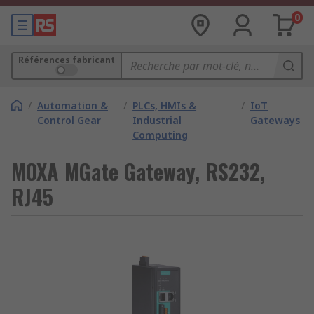
0
Références fabricant
/
Automation &
/
PLCs, HMIs &
/
IoT
Control Gear
Industrial
Gateways
Computing
MOXA MGate Gateway, RS232,
RJ45