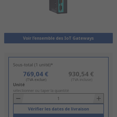
Voir l’ensemble des IoT Gateways
Sous-total (1 unité)*
769,04 €
930,54 €
(TVA exclue)
(TVA incluse)
Add
Unité
to
sélectionner ou taper la quantité
Basket
Vérifier les dates de livraison