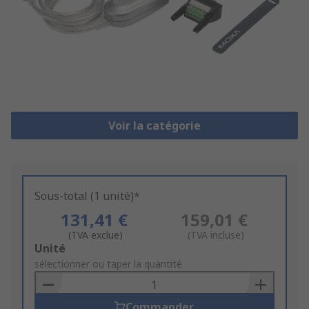
Voir la catégorie
Sous-total (1 unité)*
131,41 €
159,01 €
(TVA exclue)
(TVA incluse)
Add
Unité
to
sélectionner ou taper la quantité
Basket
Commander