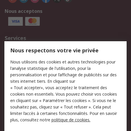
Nous acceptons
Services
750.000 produits
2.500 marques
Nous respectons votre vie privée
Commander
Solutions d’achat
Nous utilisons des cookies et autres technologies pour
Retours
Support technique
l'analyse statistique de l'utilisation, pour la
Track & trace
personnalisation et pour l’affichage de publicités sur des
sites internet tiers. En cliquant sur
« Tout accepter», vous acceptez le traitement des
Legal
cookies non essentiels. Vous pouvez choisir vos cookies
Politique de cookies
Sécurité des e-mails
en cliquant sur « Paramétrer les cookies ». Si vous ne le
souhaitez pas, cliquez sur « Tout refuser ». Cela peut
Politique de protection
Conditions générales
limiter l’accès à certaines fonctionnalités. Pour en savoir
des données - Mise à
de vente
plus, consultez notre
politique de cookies.
jour