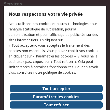
Services
750.000 produits
2.500 marques
Nous respectons votre vie privée
Commander
Solutions d’achat
Nous utilisons des cookies et autres technologies pour
Retours
Support technique
l'analyse statistique de l'utilisation, pour la
Track & trace
personnalisation et pour l’affichage de publicités sur des
sites internet tiers. En cliquant sur
« Tout accepter», vous acceptez le traitement des
Legal
cookies non essentiels. Vous pouvez choisir vos cookies
Politique de cookies
Sécurité des e-mails
en cliquant sur « Paramétrer les cookies ». Si vous ne le
souhaitez pas, cliquez sur « Tout refuser ». Cela peut
Politique de protection
Conditions générales
limiter l’accès à certaines fonctionnalités. Pour en savoir
des données - Mise à
de vente
plus, consultez notre
politique de cookies.
jour
A propos de RS
Tout accepter
Le groupe RS Group
A propos de RS
Paramétrer les cookies
RS dans le monde
Travaillez chez RS
Tout refuser
ESG