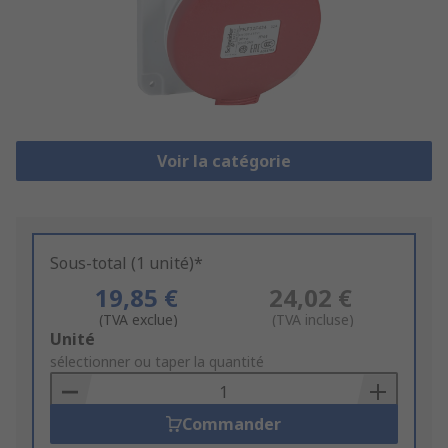
Voir la catégorie
Sous-total (1 unité)*
19,85 €
24,02 €
(TVA exclue)
(TVA incluse)
Add
Unité
to
sélectionner ou taper la quantité
Basket
Commander