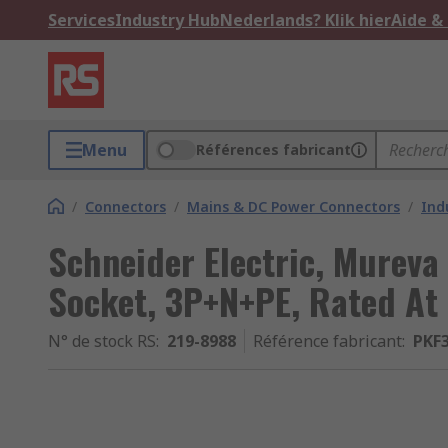
Services
Industry Hub
Nederlands? Klik hier
Aide &
Menu
Références fabricant
/
Connectors
/
Mains & DC Power Connectors
/
Ind
Schneider Electric, Mureva
Socket, 3P+N+PE, Rated At
N° de stock RS
:
219-8988
Référence fabricant
:
PKF