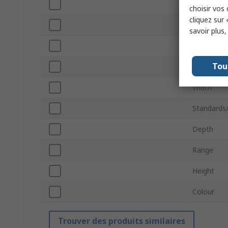
Terminal 
choisir vos
cliquez sur 
Material
savoir plus
Series
Tou
IP Rating
Width
Standards
Depth
Range
Height
Colour
Trouver des produits similaires