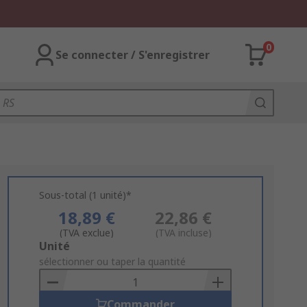
0
Se connecter / S'enregistrer
Sous-total (1 unité)*
18,89 €
22,86 €
(TVA exclue)
(TVA incluse)
Add
Unité
to
sélectionner ou taper la quantité
Basket
Commander