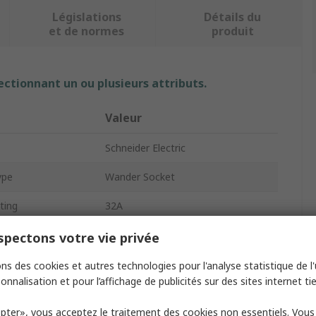
Législations
Détails du
et de normes
produit
ectionnant un ou plusieurs attributs.
Valeur
Schneider Electric
ype
Wander Socket
ting
32A
 Sockets
1
pectons votre vie privée
guration
3P+N+PE
ns des cookies et autres technologies pour l'analyse statistique de l'u
onnalisation et pour l’affichage de publicités sur des sites internet tie
415V
pter», vous acceptez le traitement des cookies non essentiels. Vou