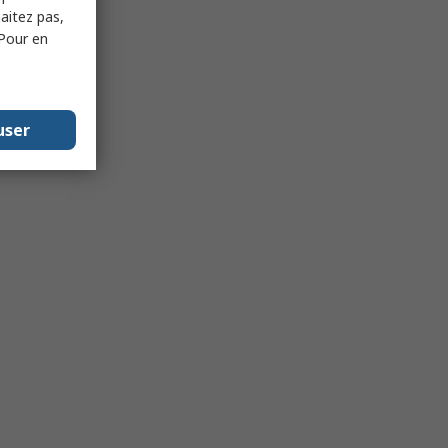
haitez pas,
 Pour en
user