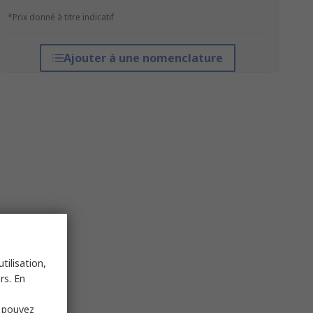
*Prix donné à titre indicatif
Ajouter à une nomenclature
tilisation,
rs. En
s pouvez