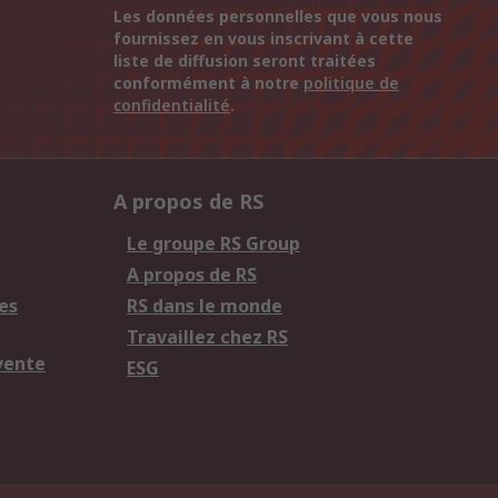
Les données personnelles que vous nous
fournissez en vous inscrivant à cette
liste de diffusion seront traitées
conformément à notre
politique de
confidentialité
.
A propos de RS
Le groupe RS Group
A propos de RS
es
RS dans le monde
Travaillez chez RS
vente
ESG