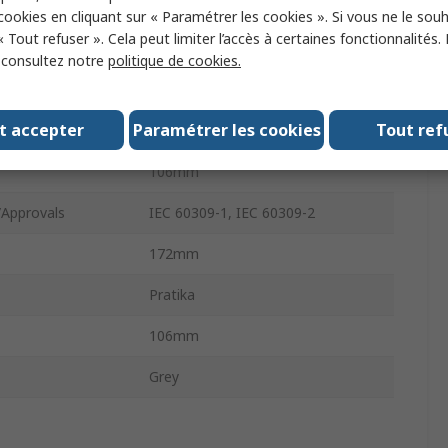
Type
Screw
 cookies en cliquant sur « Paramétrer les cookies ». Si vous ne le sou
« Tout refuser ». Cela peut limiter l’accès à certaines fonctionnalités.
Polymer
, consultez notre
politique de cookies.
Mureva
t accepter
Paramétrer les cookies
Tout ref
IP44
106mm
/Approvals
IEC 60309-1, IEC 60309-2
172mm
Pratika
106mm
Grey