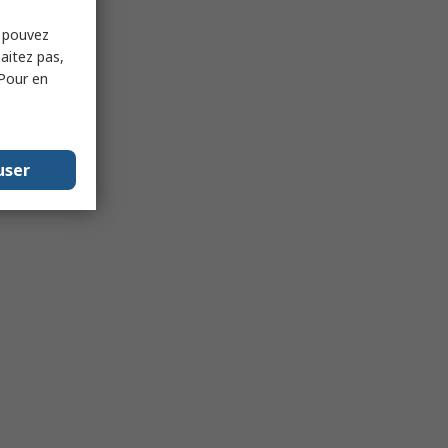
s pouvez
haitez pas,
 Pour en
user