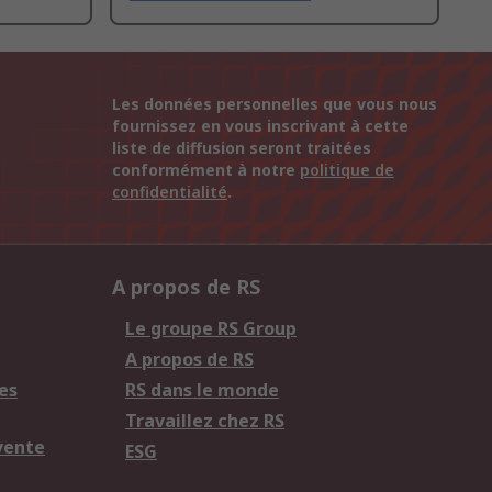
Les données personnelles que vous nous
fournissez en vous inscrivant à cette
liste de diffusion seront traitées
conformément à notre
politique de
confidentialité
.
A propos de RS
Le groupe RS Group
A propos de RS
es
RS dans le monde
Travaillez chez RS
vente
ESG