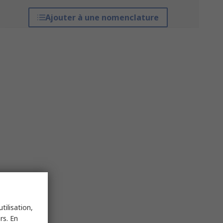
Ajouter à une nomenclature
tilisation,
rs. En