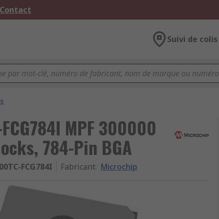
 Contact
Suivi de colis
s
-FCG784I MPF 300000
ocks, 784-Pin BGA
00TC-FCG784I
Fabricant
:
Microchip