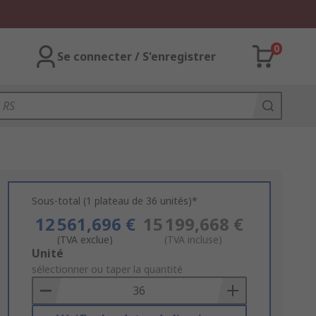
0
Se connecter / S'enregistrer
Sous-total (1 plateau de 36 unités)*
12 561,696 €
15 199,668 €
(TVA exclue)
(TVA incluse)
Add
Unité
to
sélectionner ou taper la quantité
Basket