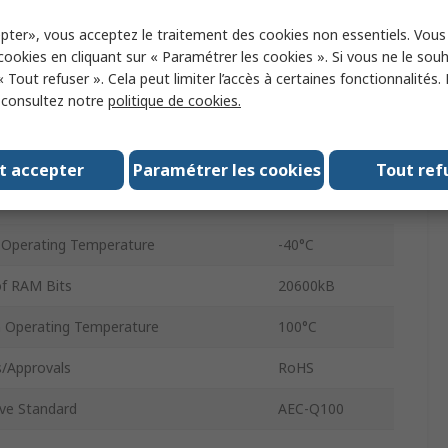
pter», vous acceptez le traitement des cookies non essentiels. Vou
Type
BGA
 cookies en cliquant sur « Paramétrer les cookies ». Si vous ne le sou
« Tout refuser ». Cela peut limiter l’accès à certaines fonctionnalités.
Supply Voltage
0.97V
, consultez notre
politique de cookies.
784
Supply Voltage
1.08V
t accepter
Paramétrer les cookies
Tout ref
f I/Os
512
Operating Temperature
-40°C
f RAM Bits
20600kB
Operating Temperature
100°C
/Approvals
RoHS
ve Standard
AEC-Q100