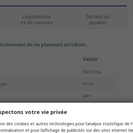
Législations
Détails du
et de normes
produit
ectionnant un ou plusieurs attributs.
t
Valeur
Microchip
Type
FPGA
MPF
 Logic Cells
300000
pectons votre vie privée
 Logic Units
300000
ns des cookies et autres technologies pour l'analyse statistique de l'u
onnalisation et pour l’affichage de publicités sur des sites internet tie
pe
Surface