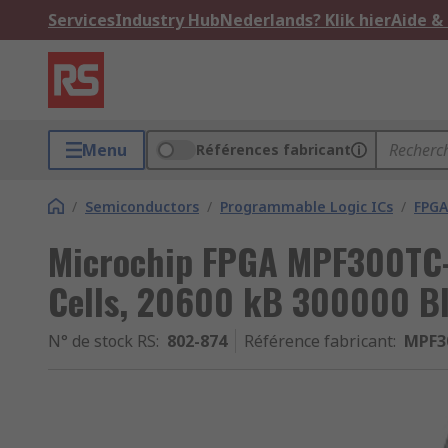
Services
Industry Hub
Nederlands? Klik hier
Aide &
Menu
Références fabricant
/
Semiconductors
/
Programmable Logic ICs
/
FPGA
Microchip FPGA MPF300TC
Cells, 20600 kB 300000 Bl
N° de stock RS
:
802-874
Référence fabricant
:
MPF3