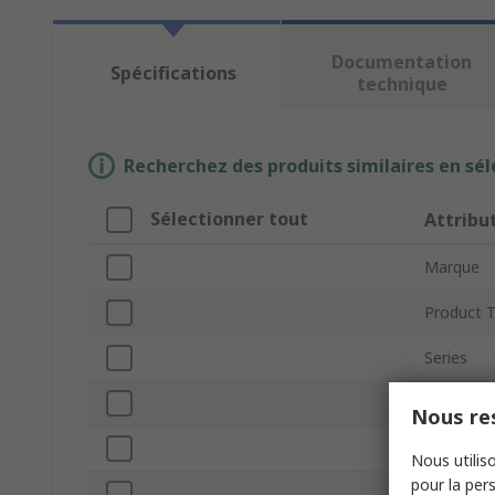
Documentation
Spécifications
technique
Recherchez des produits similaires en sél
Sélectionner tout
Attribu
Marque
Product 
Series
Number of
Nous res
Number of
Nous utiliso
pour la pers
Mount Ty