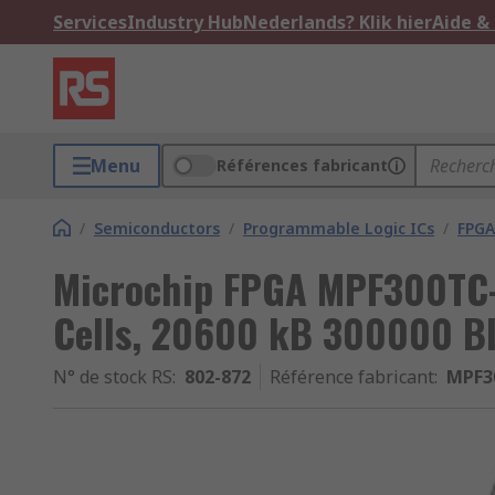
Services
Industry Hub
Nederlands? Klik hier
Aide &
Menu
Références fabricant
/
Semiconductors
/
Programmable Logic ICs
/
FPGA
Microchip FPGA MPF300TC
Cells, 20600 kB 300000 B
N° de stock RS
:
802-872
Référence fabricant
:
MPF3