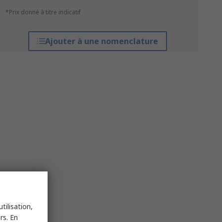
*Prix donné à titre indicatif
Ajouter à une nomenclature
tilisation,
rs. En