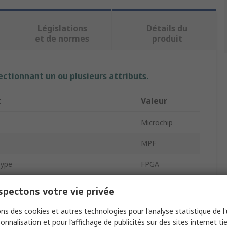
Législations
Détails du
et de normes
produit
ectionnant un ou plusieurs attributs.
t
Valeur
Microchip
MPF
Type
FPGA
 Logic Cells
300000
pectons votre vie privée
 Logic Units
300000
ns des cookies et autres technologies pour l'analyse statistique de l'u
onnalisation et pour l’affichage de publicités sur des sites internet tie
pe
Surface