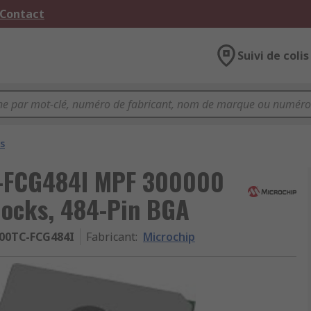
 Contact
Suivi de colis
s
-FCG484I MPF 300000
locks, 484-Pin BGA
00TC-FCG484I
Fabricant
:
Microchip