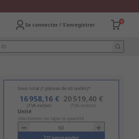
0
Se connecter / S'enregistrer
Sous-total (1 plateau de 60 unités)*
16 958,16 €
20 519,40 €
(TVA exclue)
(TVA incluse)
Add
Unité
to
sélectionner ou taper la quantité
Basket
Commander