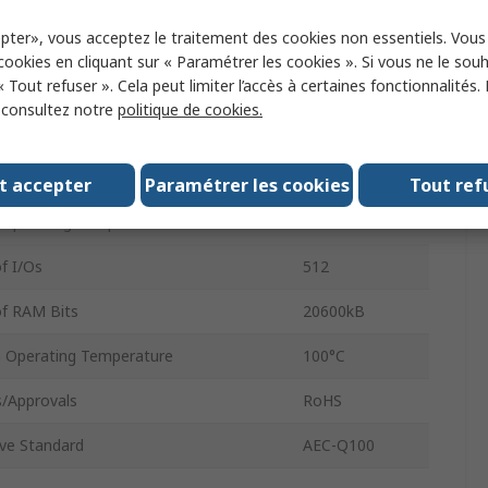
pter», vous acceptez le traitement des cookies non essentiels. Vou
Type
BGA
 cookies en cliquant sur « Paramétrer les cookies ». Si vous ne le sou
« Tout refuser ». Cela peut limiter l’accès à certaines fonctionnalités.
Supply Voltage
0.97V
, consultez notre
politique de cookies.
Supply Voltage
1.08V
484
t accepter
Paramétrer les cookies
Tout ref
Operating Temperature
-40°C
f I/Os
512
f RAM Bits
20600kB
Operating Temperature
100°C
/Approvals
RoHS
ve Standard
AEC-Q100