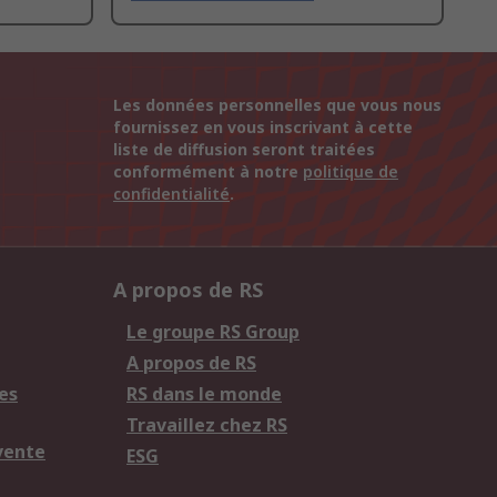
Les données personnelles que vous nous
fournissez en vous inscrivant à cette
liste de diffusion seront traitées
conformément à notre
politique de
confidentialité
.
A propos de RS
Le groupe RS Group
A propos de RS
es
RS dans le monde
Travaillez chez RS
vente
ESG