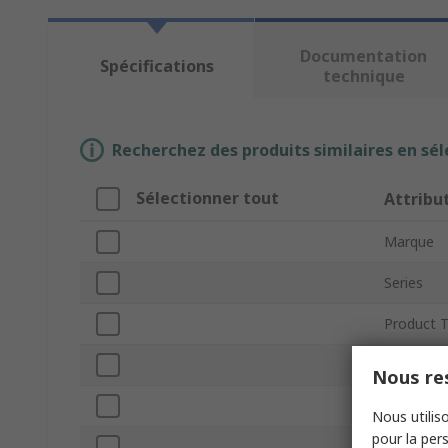
Documentation
Spécifications
technique
Recherchez des produits similaires en sél
Sélectionner tout
Attribu
Marque
Series
Product 
Number of
Nous res
Number of
Nous utiliso
pour la pers
Mount Ty