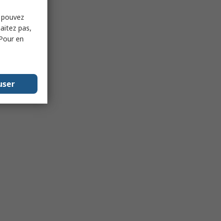
s pouvez
haitez pas,
 Pour en
user