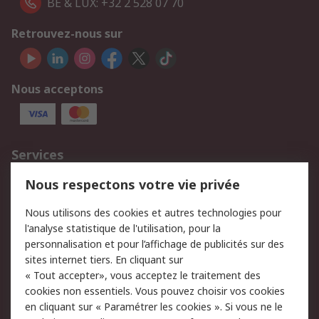
BE & LUX: +32 2 528 07 70
Retrouvez-nous sur
Nous acceptons
Services
750.000 produits
2.500 marques
Nous respectons votre vie privée
Commander
Solutions d’achat
Nous utilisons des cookies et autres technologies pour
Retours
Support technique
l'analyse statistique de l'utilisation, pour la
Track & trace
personnalisation et pour l’affichage de publicités sur des
sites internet tiers. En cliquant sur
« Tout accepter», vous acceptez le traitement des
Legal
cookies non essentiels. Vous pouvez choisir vos cookies
Politique de cookies
Sécurité des e-mails
en cliquant sur « Paramétrer les cookies ». Si vous ne le