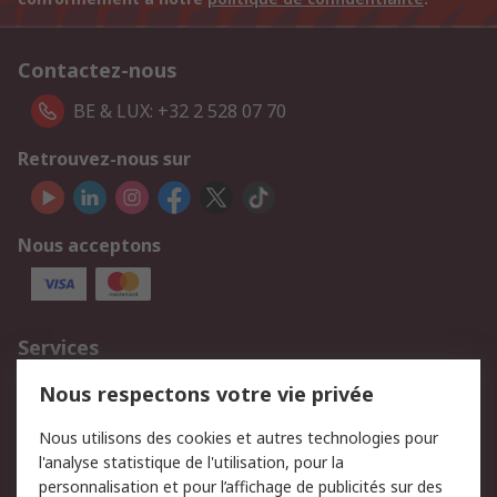
Contactez-nous
BE & LUX: +32 2 528 07 70
Retrouvez-nous sur
Nous acceptons
Services
750.000 produits
2.500 marques
Nous respectons votre vie privée
Commander
Solutions d’achat
Nous utilisons des cookies et autres technologies pour
Retours
Support technique
l'analyse statistique de l'utilisation, pour la
Track & trace
personnalisation et pour l’affichage de publicités sur des