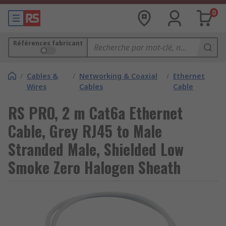
0
Références fabricant
/
Cables &
/
Networking & Coaxial
/
Ethernet
Wires
Cables
Cable
RS PRO, 2 m Cat6a Ethernet
Cable, Grey RJ45 to Male
Stranded Male, Shielded Low
Smoke Zero Halogen Sheath