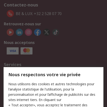
Contactez-nous
BE & LUX: +32 2 528 07 70
Retrouvez-nous sur
Nous acceptons
Services
750.000 produits
2.500 marques
Nous respectons votre vie privée
Commander
Solutions d’achat
Nous utilisons des cookies et autres technologies pour
Retours
Support technique
l'analyse statistique de l'utilisation, pour la
Track & trace
personnalisation et pour l’affichage de publicités sur des
sites internet tiers. En cliquant sur
« Tout accepter», vous acceptez le traitement des
Legal