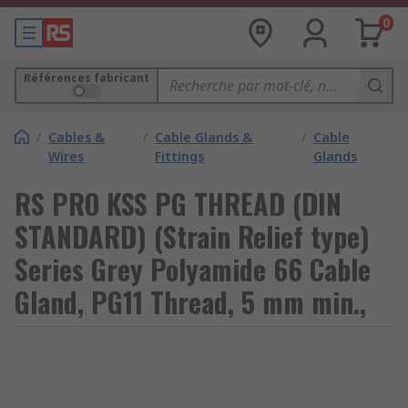
0
Références fabricant
/
Cables &
/
Cable Glands &
/
Cable
Wires
Fittings
Glands
RS PRO KSS PG THREAD (DIN
STANDARD) (Strain Relief type)
Series Grey Polyamide 66 Cable
Gland, PG11 Thread, 5 mm min.,