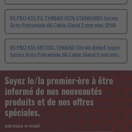
RS PRO KSS PG THREAD (DIN STANDARD) Series
Grey Polyamide 66 Cable Gland 5 mm min. IP68
RS PRO KSS METRIC THREAD (Strain Relief type)
Series Grey Polyamide 66 Cable Gland 5 mm min.
Soyez le/la premier·ère à être
informé de nos nouveautés
produits et de nos offres
spéciales.
adresse e-mail