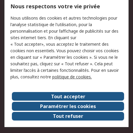
750.000 produits
2.500 marques
Nous respectons votre vie privée
Commander
Solutions d’achat
Nous utilisons des cookies et autres technologies pour
Retours
Support technique
l'analyse statistique de l'utilisation, pour la
Track & trace
personnalisation et pour l’affichage de publicités sur des
sites internet tiers. En cliquant sur
« Tout accepter», vous acceptez le traitement des
Legal
cookies non essentiels. Vous pouvez choisir vos cookies
Politique de cookies
Sécurité des e-mails
en cliquant sur « Paramétrer les cookies ». Si vous ne le
souhaitez pas, cliquez sur « Tout refuser ». Cela peut
Politique de protection
Conditions générales
limiter l’accès à certaines fonctionnalités. Pour en savoir
des données - Mise à
de vente
plus, consultez notre
politique de cookies.
jour
A propos de RS
Tout accepter
Le groupe RS Group
A propos de RS
Paramétrer les cookies
RS dans le monde
Travaillez chez RS
Tout refuser
ESG