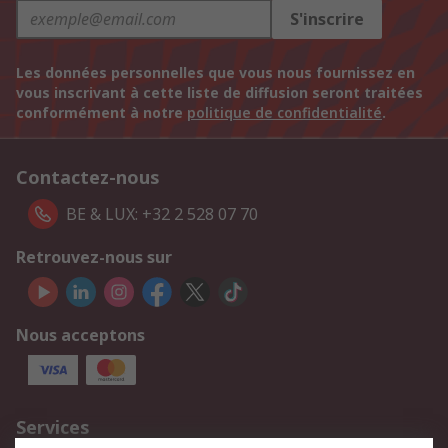
S'inscrire
Les données personnelles que vous nous fournissez en
vous inscrivant à cette liste de diffusion seront traitées
conformément à notre
politique de confidentialité
.
Contactez-nous
BE & LUX: +32 2 528 07 70
Retrouvez-nous sur
Nous acceptons
Services