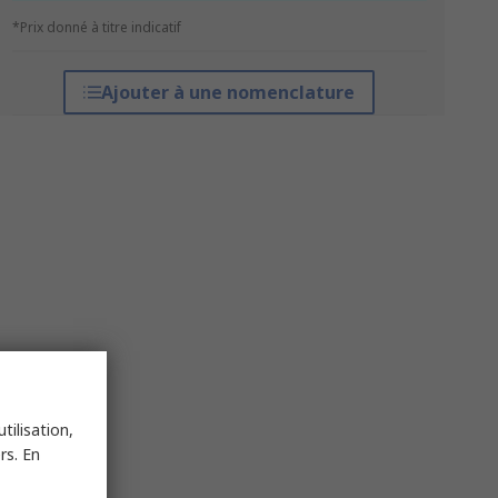
*Prix donné à titre indicatif
Ajouter à une nomenclature
tilisation,
rs. En