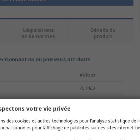
Législations
Détails du
et de normes
produit
ectionnant un ou plusieurs attributs.
Valeur
RS PRO
e
PG11
pectons votre vie privée
pe
Cable Gland
ns des cookies et autres technologies pour l'analyse statistique de l'u
able Diameter
10mm
onnalisation et pour l’affichage de publicités sur des sites internet tie
able Diameter
5mm