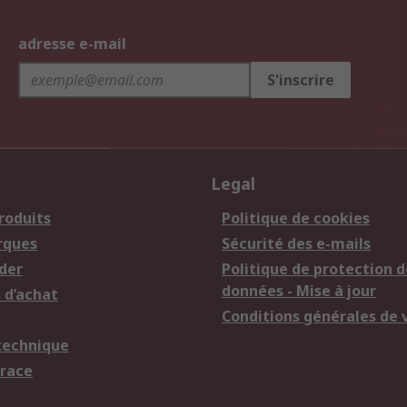
adresse e-mail
S'inscrire
Legal
roduits
Politique de cookies
rques
Sécurité des e-mails
der
Politique de protection d
données - Mise à jour
 d’achat
Conditions générales de 
technique
trace