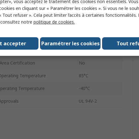
pter», vous acceptez le traitement des cookies non essentiels. Vou
 cookies en cliquant sur « Paramétrer les cookies ». Si vous ne le sou
Polyamide 66
« Tout refuser ». Cela peut limiter l’accès à certaines fonctionnalités.
, consultez notre
politique de cookies.
Black
IP68
t accepter
Paramétrer les cookies
Tout ref
cluded
Yes
rea Certification
No
perating Temperature
85°C
perating Temperature
-40°C
Approvals
UL 94V-2