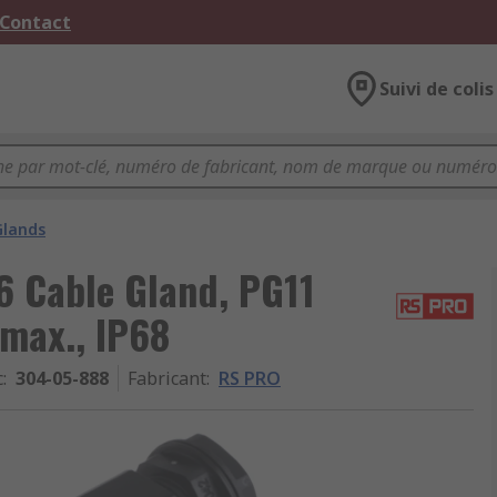
 Contact
Suivi de colis
Glands
 Cable Gland, PG11
max., IP68
c
:
304-05-888
Fabricant
:
RS PRO