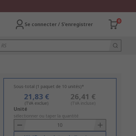
0
Se connecter / S'enregistrer
Sous-total (1 paquet de 10 unités)*
21,83 €
26,41 €
(TVA exclue)
(TVA incluse)
Add
Unité
to
sélectionner ou taper la quantité
Basket