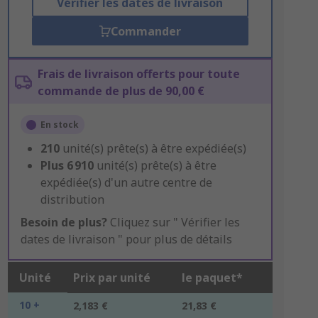
Vérifier les dates de livraison
Commander
Frais de livraison offerts pour toute
commande de plus de 90,00 €
En stock
210
unité(s) prête(s) à être expédiée(s)
Plus
6 910
unité(s) prête(s) à être
expédiée(s) d'un autre centre de
distribution
Besoin de plus?
Cliquez sur " Vérifier les
dates de livraison " pour plus de détails
Unité
Prix par unité
le paquet*
10 +
2,183 €
21,83 €