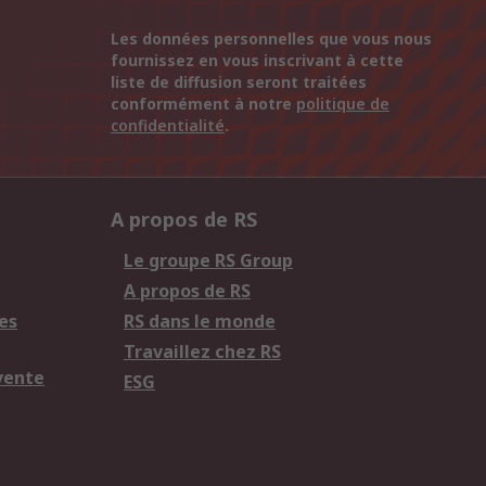
Les données personnelles que vous nous
fournissez en vous inscrivant à cette
liste de diffusion seront traitées
conformément à notre
politique de
confidentialité
.
A propos de RS
Le groupe RS Group
A propos de RS
es
RS dans le monde
Travaillez chez RS
vente
ESG