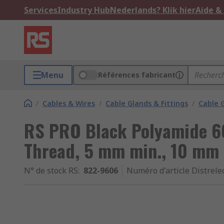
Services
Industry Hub
Nederlands? Klik hier
Aide &
Menu
Références fabricant
/
Cables & Wires
/
Cable Glands & Fittings
/
Cable 
RS PRO Black Polyamide 66
Thread, 5 mm min., 10 mm 
N° de stock RS
:
822-9606
Numéro d'article Distrele