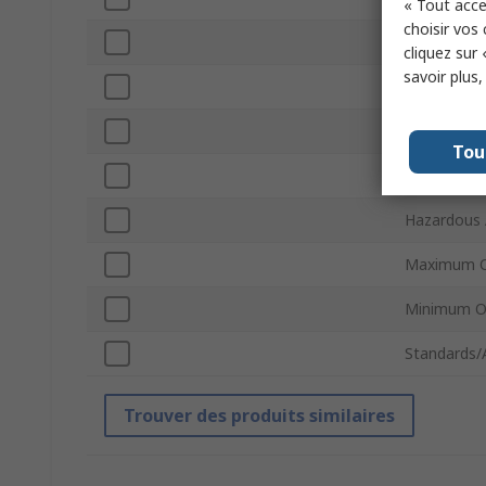
« Tout acce
choisir vos
Material
cliquez sur 
savoir plus
Colour
IP Rating
Tou
Locknut In
Hazardous A
Maximum O
Minimum O
Standards/
Trouver des produits similaires