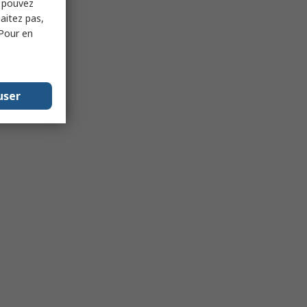
s pouvez
haitez pas,
 Pour en
user