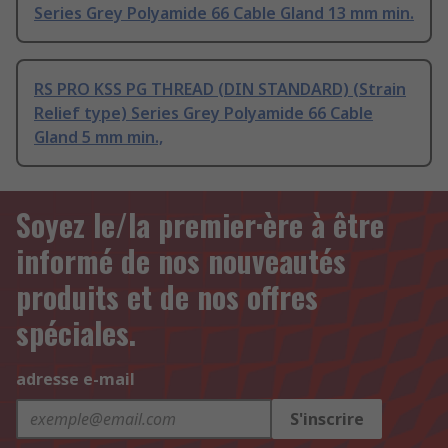
Series Grey Polyamide 66 Cable Gland 13 mm min.
RS PRO KSS PG THREAD (DIN STANDARD) (Strain
Relief type) Series Grey Polyamide 66 Cable
Gland 5 mm min.,
Soyez le/la premier·ère à être
informé de nos nouveautés
produits et de nos offres
spéciales.
adresse e-mail
S'inscrire