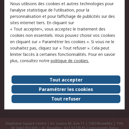
Nous utilisons des cookies et autres technologies pour
Retours
Support technique
l'analyse statistique de l'utilisation, pour la
Track & trace
personnalisation et pour l’affichage de publicités sur des
sites internet tiers. En cliquant sur
« Tout accepter», vous acceptez le traitement des
Legal
cookies non essentiels. Vous pouvez choisir vos cookies
Politique de cookies
Sécurité des e-mails
en cliquant sur « Paramétrer les cookies ». Si vous ne le
souhaitez pas, cliquez sur « Tout refuser ». Cela peut
Politique de protection
Conditions générales
limiter l’accès à certaines fonctionnalités. Pour en savoir
des données - Mise à
de vente
plus, consultez notre
politique de cookies.
jour
A propos de RS
Tout accepter
Le groupe RS Group
A propos de RS
Paramétrer les cookies
RS dans le monde
Travaillez chez RS
Tout refuser
ESG
Stephanie Square Centre | Av. Louise 65, box 11 | 1050 Bruxelles | TVA:
BE 0467.850.695 | RC Bruxelles: 637.337
© RS Components Belux