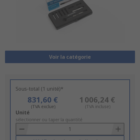
Voir la catégorie
Sous-total (1 unité)*
831,60 €
1 006,24 €
(TVA exclue)
(TVA incluse)
Add
Unité
to
sélectionner ou taper la quantité
Basket