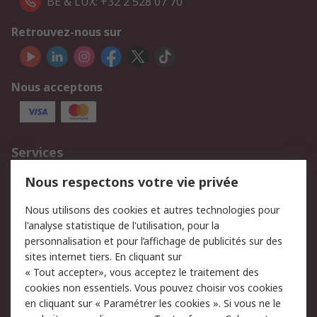
BE & LUX: +32 2 528 07 70
Retrouvez-nous sur
Nous acceptons
Services
750.000 produits
2.500 marques
Nous respectons votre vie privée
Commander
Solutions d’achat
Nous utilisons des cookies et autres technologies pour
Retours
Support technique
l'analyse statistique de l'utilisation, pour la
Track & trace
personnalisation et pour l’affichage de publicités sur des
sites internet tiers. En cliquant sur
« Tout accepter», vous acceptez le traitement des
Legal
cookies non essentiels. Vous pouvez choisir vos cookies
Politique de cookies
Sécurité des e-mails
en cliquant sur « Paramétrer les cookies ». Si vous ne le