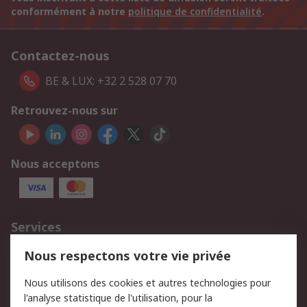
conformément à notre
politique de confidentialité
.
Contactez-nous
BE & LUX: +32 2 528 07 70
Retrouvez-nous sur
Nous acceptons
Services
750.000 produits
2.500 marques
Nous respectons votre vie privée
Commander
Solutions d’achat
Nous utilisons des cookies et autres technologies pour
Retours
Support technique
l'analyse statistique de l'utilisation, pour la