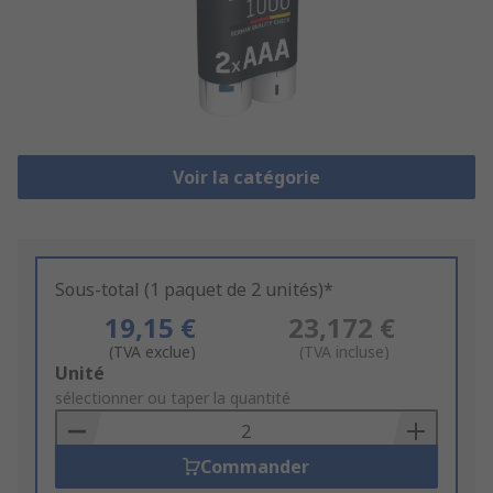
Voir la catégorie
Sous-total (1 paquet de 2 unités)*
19,15 €
23,172 €
(TVA exclue)
(TVA incluse)
Add
Unité
to
sélectionner ou taper la quantité
Basket
Commander