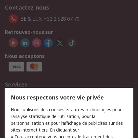
Contactez-nous
BE & LUX: +32 2 528 07 70
Retrouvez-nous sur
Nous acceptons
Services
750.000 produits
2.500 marques
Nous respectons votre vie privée
Commander
Solutions d’achat
Nous utilisons des cookies et autres technologies pour
Retours
Support technique
l'analyse statistique de l'utilisation, pour la
Track & trace
personnalisation et pour l’affichage de publicités sur des
sites internet tiers. En cliquant sur
« Tout accepter», vous acceptez le traitement des
Legal