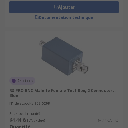
Ajouter
Documentation technique
En stock
RS PRO BNC Male to Female Test Box, 2 Connectors,
Blue
N° de stock RS
168-5208
Sous-total (1 unité)
64,44 €
(TVA exclue)
64,44 €/unité
Quantité