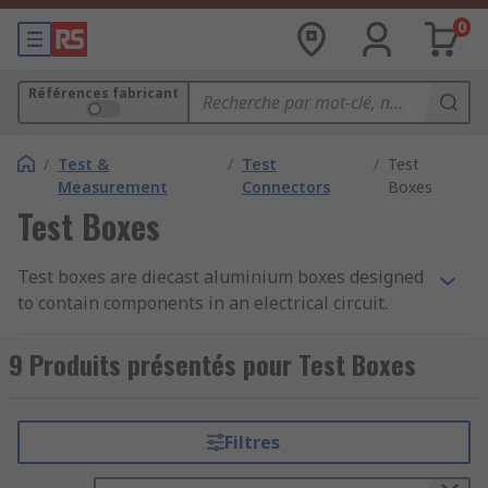
0
Références fabricant
/
Test &
/
Test
/
Test
Measurement
Connectors
Boxes
Test Boxes
Test boxes are diecast aluminium boxes designed
to contain components in an electrical circuit.
They give fully shielded housing which helps to
protect the components and prevent shorts in
9 Produits présentés pour Test Boxes
your circuit.
Test boxes design
Filtres
Test boxes have
BNC connectors
– a bayonet-