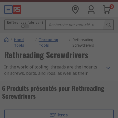
0
Références fabricant
/
Hand
/
Threading
/
Rethreading
Tools
Tools
Screwdrivers
Rethreading Screwdrivers
In the world of tooling, threads are the indents
on screws, bolts, and rods, as well as their
corresponding nuts or insertion holes. Threads
can be external or internal, and this also
6 Produits présentés pour Rethreading
determines their gender. Male threads are the
Screwdrivers
external threads seen on screws and bolts,
whereas female threads are the internal threads
in nuts and holes.
Filtres