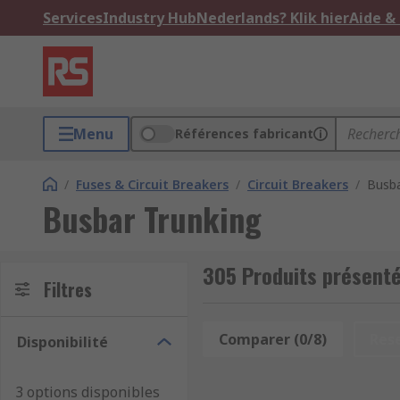
Services
Industry Hub
Nederlands? Klik hier
Aide &
Menu
Références fabricant
/
Fuses & Circuit Breakers
/
Circuit Breakers
/
Busba
Busbar Trunking
305 Produits présenté
Filtres
Comparer (0/8)
Res
Disponibilité
3 options disponibles