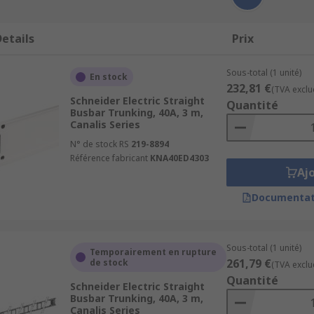
etails
Prix
Sous-total (1 unité)
En stock
232,81 €
(TVA exclu
Schneider Electric Straight
Quantité
Busbar Trunking, 40A, 3 m,
Canalis Series
N° de stock RS
219-8894
Référence fabricant
KNA40ED4303
Aj
Documentat
Sous-total (1 unité)
Temporairement en rupture
261,79 €
de stock
(TVA exclu
Quantité
Schneider Electric Straight
Busbar Trunking, 40A, 3 m,
Canalis Series