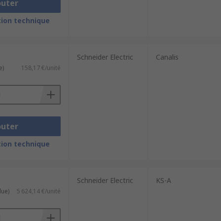
outer
ion technique
Schneider Electric
Canalis
e)
158,17 €/unité
outer
ion technique
Schneider Electric
KS-A
lue)
5 624,14 €/unité