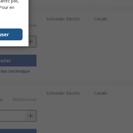
haitez pas,
 Pour en
Schneider Electric
Canalis
e)
131,50 €/unité
user
outer
ion technique
Schneider Electric
Canalis
e)
858,00 €/unité