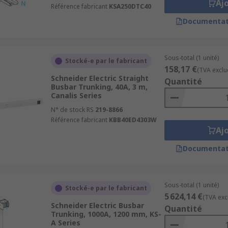
Aj
Référence fabricant
KSA250DTC40
Documentat
Sous-total (1 unité)
Stocké-e par le fabricant
158,17 €
(TVA exclu
Schneider Electric Straight
Quantité
Busbar Trunking, 40A, 3 m,
Canalis Series
N° de stock RS
219-8866
Référence fabricant
KBB40ED4303W
Aj
Documentat
Sous-total (1 unité)
Stocké-e par le fabricant
5 624,14 €
(TVA exc
Schneider Electric Busbar
Quantité
Trunking, 1000A, 1200 mm, KS-
A Series