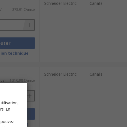
Schneider Electric
Canalis
e)
273,91 €/unité
outer
ion technique
Schneider Electric
Canalis
lue)
1 310,98 €/unité
tilisation,
rs. En
outer
s pouvez
ion technique