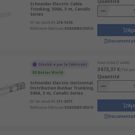
Quantité
Schneider Electric Cable
Trunking, 500A, 5 m, Canalis
Series
N° de stock RS
276-9236
Référence fabricant
KSA500ED35010
Aj
Documentat
Sous-total (1 unité)
Stocké-e par le fabricant
3 673,37 €
(TVA exc
RS Better World
Quantité
Schneider Electric Horizontal
Distribution Busbar Trunking,
500A, 5 m, Canalis Series
N° de stock RS
211-0471
Aj
Référence fabricant
KSA500ED45018
Documentat