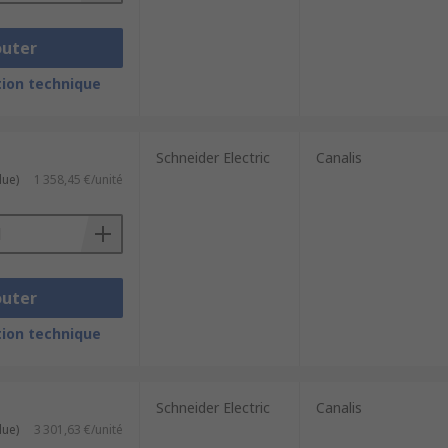
outer
ion technique
Schneider Electric
Canalis
lue)
1 358,45 €/unité
outer
ion technique
Schneider Electric
Canalis
lue)
3 301,63 €/unité