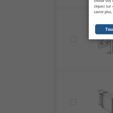
choisir vos
cliquez sur 
savoir plus
Tou