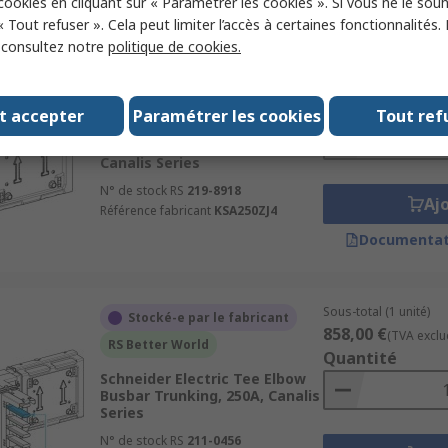
 cookies en cliquant sur « Paramétrer les cookies ». Si vous ne le sou
« Tout refuser ». Cela peut limiter l’accès à certaines fonctionnalités.
, consultez notre
politique de cookies.
Sous-total (1 unité)
Stocké-e par le fabricant
131,50 €
(TVA exclu
RS Better World
Quantité
t accepter
Paramétrer les cookies
Tout ref
Schneider Electric Busbar
Trunking Jointing Device, 160A,
Canalis Series
N° de stock RS
219-8918
Aj
Référence fabricant
KSA250ZJ4
Documentat
Sous-total (1 unité)
Stocké-e par le fabricant
858,00 €
(TVA exclu
RS Better World
Quantité
Schneider Electric Tee Elbow
Busbar Trunking, 250A, Canalis
Series
N° de stock RS
211-0456