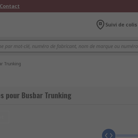
 Contact
Suivi de colis
r Trunking
s pour Busbar Trunking
et