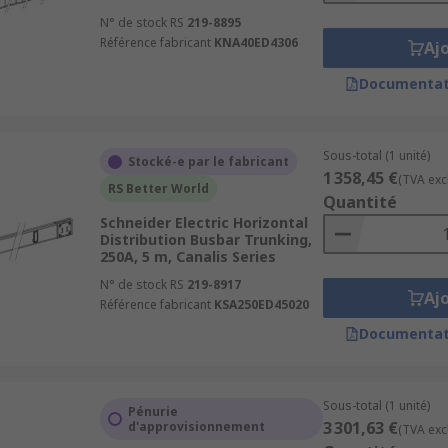
N° de stock RS
219-8895
Référence fabricant
KNA40ED4306
Aj
Documentat
Sous-total (1 unité)
Stocké-e par le fabricant
1 358,45 €
(TVA exc
RS Better World
Quantité
Schneider Electric Horizontal
Distribution Busbar Trunking,
250A, 5 m, Canalis Series
N° de stock RS
219-8917
Aj
Référence fabricant
KSA250ED45020
Documentat
Sous-total (1 unité)
Pénurie
3 301,63 €
d'approvisionnement
(TVA exc