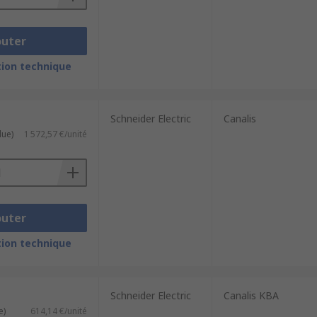
outer
ion technique
Schneider Electric
Canalis
lue)
1 572,57 €/unité
outer
ion technique
Schneider Electric
Canalis KBA
e)
614,14 €/unité