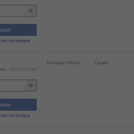
outer
ion technique
Schneider Electric
Canalis
lue)
3 673,37 €/unité
outer
ion technique