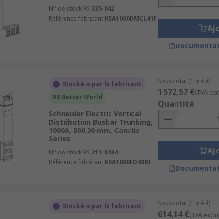
N° de stock RS
335-042
Référence fabricant
KSA1000DMCL41F
Aj
Documentat
Sous-total (1 unité)
Stocké-e par le fabricant
1 572,57 €
(TVA exc
RS Better World
Quantité
Schneider Electric Vertical
Distribution Busbar Trunking,
1000A, 800.00 mm, Canalis
Series
Aj
N° de stock RS
211-0444
Référence fabricant
KSA1000ED4081
Documentat
Sous-total (1 unité)
Stocké-e par le fabricant
614,14 €
(TVA exclu