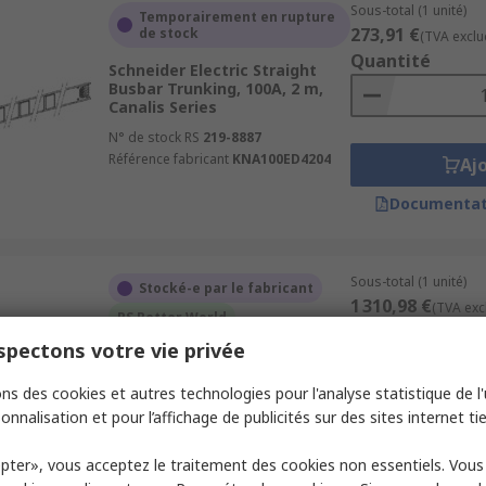
Sous-total (1 unité)
Temporairement en rupture
273,91 €
de stock
(TVA exclu
Quantité
Schneider Electric Straight
Busbar Trunking, 100A, 2 m,
Canalis Series
N° de stock RS
219-8887
Référence fabricant
KNA100ED4204
Aj
Documentat
Sous-total (1 unité)
Stocké-e par le fabricant
1 310,98 €
(TVA exc
RS Better World
Quantité
pectons votre vie privée
Schneider Electric Horizontal
Distribution Busbar Trunking,
630A, 2 m, Canalis Series
ns des cookies et autres technologies pour l'analyse statistique de l'u
onnalisation et pour l’affichage de publicités sur des sites internet tie
N° de stock RS
211-0479
Aj
Référence fabricant
KSA630ED4206
pter», vous acceptez le traitement des cookies non essentiels. Vou
Documentat