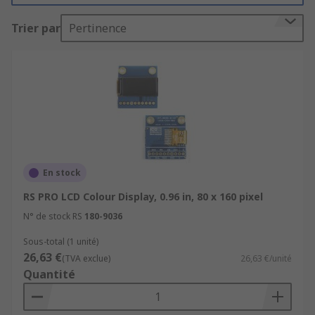
wide range of colours and hues. These LCD TFT
Trier par
Pertinence
displays produce images that are much brighter
and sharper than standard LCD displays as well
as being able to refresh more quickly.
En stock
RS PRO LCD Colour Display, 0.96 in, 80 x 160 pixel
N° de stock RS
180-9036
Sous-total (1 unité)
26,63 €
(TVA exclue)
26,63 €/unité
Quantité