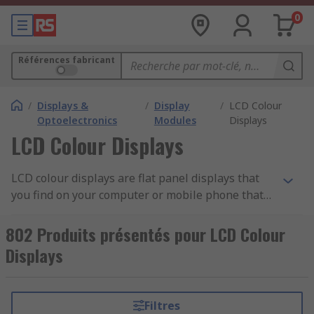
0
Références fabricant
/
Displays &
/
Display
/
LCD Colour
Optoelectronics
Modules
Displays
LCD Colour Displays
LCD colour displays are flat panel displays that
you find on your computer or mobile phone that
use liquid crystals to switch pixels on and off to
produce a specific colour. A popular type of LCD
802 Produits présentés pour LCD Colour
display is the TFT LCD display module or TFT
Displays
panel that uses TFT (Thin-Film Transistor)
technology. A TFT display comprises of large
sheets of independently controlled transistors
Filtres
that offer full RGB with the ability to display a