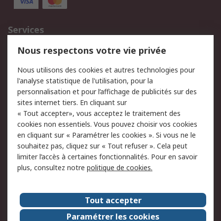
Services
750.000 produits
2.500 marques
Nous respectons votre vie privée
Commander
Solutions d’achat
Nous utilisons des cookies et autres technologies pour
Retours
Support technique
l'analyse statistique de l'utilisation, pour la
Track & trace
personnalisation et pour l’affichage de publicités sur des
sites internet tiers. En cliquant sur
Legal
« Tout accepter», vous acceptez le traitement des
cookies non essentiels. Vous pouvez choisir vos cookies
Politique de cookies
Sécurité des e-mails
en cliquant sur « Paramétrer les cookies ». Si vous ne le
souhaitez pas, cliquez sur « Tout refuser ». Cela peut
Politique de protection
Conditions générales
limiter l’accès à certaines fonctionnalités. Pour en savoir
des données - Mise à
de vente
plus, consultez notre
politique de cookies.
jour
A propos de RS
Tout accepter
Le groupe RS Group
A propos de RS
Paramétrer les cookies