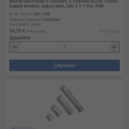
Wurth Elektronik 171032401, 5-Channel DC/DC Power
Supply Module, Adjustable, 24V, 5 V 7-Pin, PFM
N° de stock RS
901-1548
Référence fabricant
171032401
Sous-total (1 unité)
16,73 €
(TVA exclue)
16,73 €/unité
Quantité
Ajouter