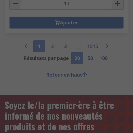
Ajouter
1
2
3
1515
Résultats par page
20
50
100
Retour en haut
Soyez le/la premier·ère à être
informé de nos nouveautés
produits et de nos offres