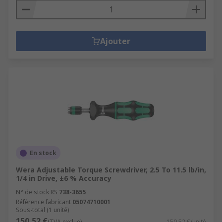
Ajouter
En stock
Wera Adjustable Torque Screwdriver, 2.5 To 11.5 lb/in,
1/4 in Drive, ±6 % Accuracy
N° de stock RS
738-3655
Référence fabricant
05074710001
Sous-total (1 unité)
150,52 €
(TVA exclue)
150,52 €/unité