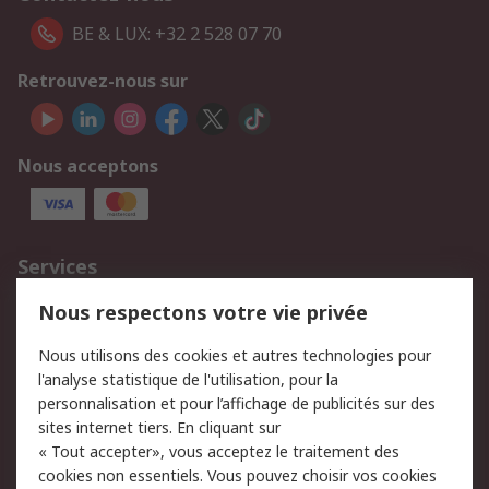
BE & LUX: +32 2 528 07 70
Retrouvez-nous sur
Nous acceptons
Services
750.000 produits
2.500 marques
Nous respectons votre vie privée
Commander
Solutions d’achat
Nous utilisons des cookies et autres technologies pour
Retours
Support technique
l'analyse statistique de l'utilisation, pour la
Track & trace
personnalisation et pour l’affichage de publicités sur des
sites internet tiers. En cliquant sur
Legal
« Tout accepter», vous acceptez le traitement des
cookies non essentiels. Vous pouvez choisir vos cookies