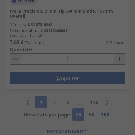
En stock
Wera Precision, 2 mm Tip, 60 mm Blade, 157mm
Overall
N° de stock RS
875-9292
Référence fabricant
05118068001
Sous-total (1 unité)
7,63 €
(TVA exclue)
7,63 €/unité
Quantité
Ajouter
1
2
3
156
Résultats par page
20
50
100
Retour en haut