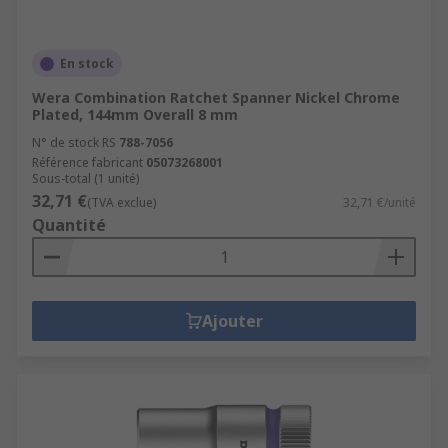
En stock
Wera Combination Ratchet Spanner Nickel Chrome
Plated, 144mm Overall 8 mm
N° de stock RS
788-7056
Référence fabricant
05073268001
Sous-total (1 unité)
32,71 €
(TVA exclue)
32,71 €/unité
Quantité
Ajouter