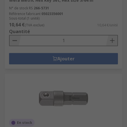
Wera Metric Hex Key Set, Hex size 5/64 in
N° de stock RS
266-5731
Référence fabricant
05023356001
Sous-total (1 unité)
10,64 €
(TVA exclue)
10,64 €/unité
Quantité
Ajouter
En stock